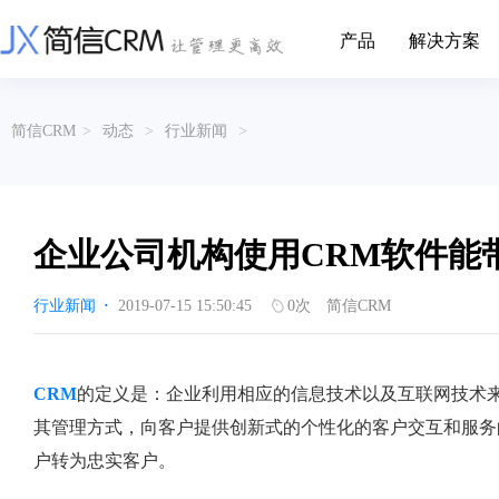
产品
解决方案
CRM系统行业解决方案
CRM产品
简信CRM
>
动态
>
行业新闻
>
帮助文档
关于简信
收费标准
企业资质
简信全系产品帮助说明文档
CRM产品收费标准,产品价格
管理云
装备制造
金属材料
企业客户关系全流程完整生命周期管理
实现装备制造业信息化与数字化，深
有色金属企业的
产品功能
用户协议
免责声明
挖现有客户价值以及开发更多新...
的现代化管理水平
企业公司机构使用CRM软件能
营销云
以CRM产品为基础的功能点
从营销获客到商机转化的全流程管理
传媒文娱
建筑装修
行业新闻
·
2019-07-15 15:50:45
0
次
简信CRM
传媒企业自身由于数字化传媒的发
用先进的平台模
渠道云
展，对其内部控制建设和完善也是...
进装修行业往信息
融合分公司、经销商、总部伙伴管理
办公云
金融保险
医疗器械
CRM
的定义是：企业利用相应的信息技术以及互联网技术
涵盖多种售前/后服务元素功能和接入
互联网等相关信息技术的发展是支撑
通过数字化方式
其管理方式，向客户提供创新式的个性化的客户交互和服务
互联网金融模式发展的基石，给...
享受个性化的健康
服务云
户转为忠实客户。
涵盖多种售前/后服务元素功能和接入