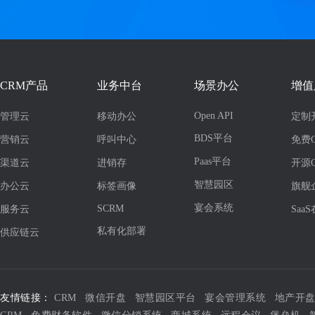
CRM产品
业务中台
场景办公
增值
Open API
管理云
移动办公
定制
BDS平台
营销云
呼叫中心
免费
Paas平台
渠道云
进销存
开源
智慧园区
办公云
标签画像
旗舰
宴会系统
SCRM
服务云
Saa
私有化部署
供应链云
友情链接：
CRM
微信开盘
智慧园区平台
宴会管理系统
地产开