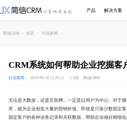
产品
解决方案
CRM系统行业解决方案
CRM产品
简信CRM
>
动态
>
行业新闻
>
帮助文档
关于简信
收费标准
企业资质
简信全系产品帮助说明文档
CRM产品收费标准,产品价格
管理云
装备制造
金属材料
企业客户关系全流程完整生命周期管理
实现装备制造业信息化与数字化，深
有色金属企业的
产品功能
用户协议
免责声明
挖现有客户价值以及开发更多新...
的现代化管理水平
CRM系统如何帮助企业挖掘客
营销云
以CRM产品为基础的功能点
从营销获客到商机转化的全流程管理
传媒文娱
建筑装修
行业新闻
·
2019-09-18 13:20:21
0
次
简信CRM
传媒企业自身由于数字化传媒的发
用先进的平台模
渠道云
展，对其内部控制建设和完善也是...
进装修行业往信息
融合分公司、经销商、总部伙伴管理
办公云
金融保险
医疗器械
无论是大数据，还是互联网，一定是以用户为中心。对于拥
涵盖多种售前/后服务元素功能和接入
互联网等相关信息技术的发展是支撑
通过数字化方式
库，能为企业创造大量的营销价值。即使是只靠少数固定客
互联网金融模式发展的基石，给...
享受个性化的健康
服务云
固定客户的各种业务记录和关联数据，帮助企业做好精细化
涵盖多种售前/后服务元素功能和接入