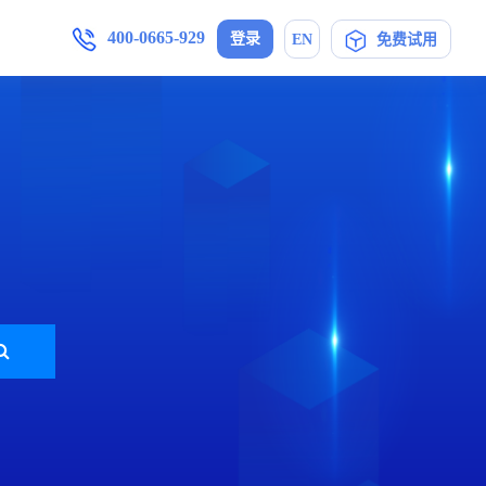
400-0665-929
登录
EN
免费试用
增值服务
产品手册
加入我们
,安卓/IOS软件下载
简信CRM4.0产品操作指导手册
母婴护理
定制开发
局未来
在信息时代，开展优质护理服务，信
..
息技术与护理业务的深度融合是...
免费CRM
营销策划
开源CRM
的转
互联网+服务对于企业来说是一个发
高...
展的契机,活动策划公司就得在...
旗舰企业版
教育培训
SaaS在线版
机制，
教育培训行业如雨后春笋般涌现，这
..
也带动了教育培训行业的发展，...
帮助中心