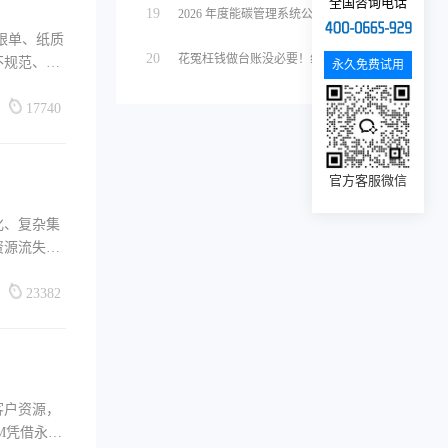
全国咨询电话
19
2026 年度能碳管理系统公司盘点推...
跟单、纸质
20
花冤枉钱做台账没必要！线下服务行业宝...
不规范、回
永久免费试用
17740
官方客服微信
化、复杂集
资源流失的
23382
客户资源，
M凭借永久