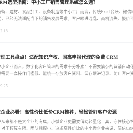
RM选型指南：中小工厂销售管理系统怎么选？
备、建材、食品加工、设备制造等中小工厂而言，传统Excel台账、微信
式，已经无法适配当下的销售发展需求。客户跟进混乱、商机流失、报价
经销商管控
52:18
理工具盘点！适配知识产权、国高申报代理的免费 CRM
数中小企业而言，数字化客户管理的需求十分朴素：不需要繁杂的营销自动
只需要一套操作门槛低、能统一存放客户资料、留存跟进记录、防止客户
39:25
微企业必看！高性价比低价CRM推荐，轻松管好客户资源
理从来都不是大企业的专属，小微企业更需要借助轻量化工具，守住核心
。对于预算有限、团队规模小、追求高性价比的中小微企业来说，简信CR