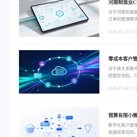
河南制造业C
对于河南机械装
订单的管理模
款对账困难、
2026-07-13 13:
零成本客户管
‍对于绝大多
团管控流程，
轻量化 CRM。
2026-07-09 17:
预算有限小
数字化客户管
规避经营风险