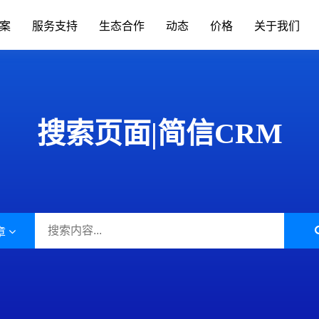
案
服务支持
生态合作
动态
价格
关于我们
场景办公
业务中台
升级日志
联系我们
移动端下载
发展历程
标准,产品价格
简信CRM产品升级日志、
通知
手机/平板APP
属材料
互联网IT
搜索页面|简信CRM
移动办公
Open API
色金属企业的信息系统对企业自身
互联网行业不断突破创新，布
现代化管理水平发挥了巨大作...
增长。面临快速变化的市场，产.
呼叫中心
BDS平台
筑装修
旅游休闲
进销存
先进的平台模式和前沿技术不断推
促进传统旅游业向现代旅游业
Paas平台
装修行业往信息化道路上发展...
化，加快旅游业的发展速度，提
标签画像
章
疗器械
外贸交易
智慧园区
SCRM
过数字化方式，随时和专家互动，
外贸行业独有的数据集中处理
受个性化的健康资讯，实现及...
可以有效地保护客户资源，降低.
私有化部署
宴会系统