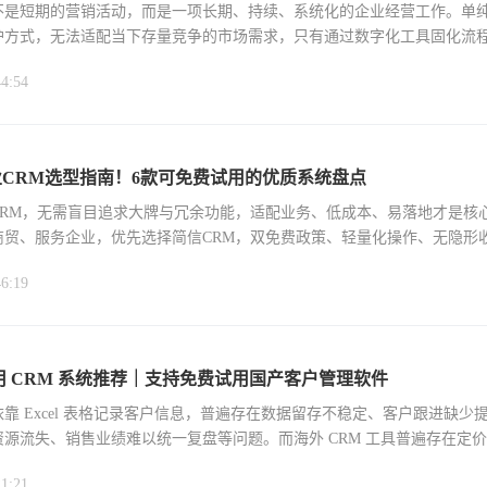
不是短期的营销活动，而是一项长期、持续、系统化的企业经营工作。单
护方式，无法适配当下存量竞争的市场需求，只有通过数字化工具固化流
，才能搭建起可落
44:54
企业CRM选型指南！6款可免费试用的优质系统盘点
CRM，无需盲目追求大牌与冗余功能，适配业务、低成本、易落地才是核
商贸、服务企业，优先选择简信CRM，双免费政策、轻量化操作、无隐形
团队需求；渠
46:19
土好用 CRM 系统推荐｜支持免费试用国产客户管理软件
靠 Excel 表格记录客户信息，普遍存在数据留存不稳定、客户跟进缺少
源流失、销售业绩难以统一复盘等问题。而海外 CRM 工具普遍存在定
内
21:21