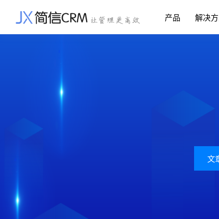
产品
解决方
CRM系统行业解决方案
CRM产品
帮助文档
关于简信
收费标准
企业资质
简信全系产品帮助说明文档
CRM产品收费
管理云
装备制造
金
企业客户关系全流程完整生命周期管理
实现装备制造业信息化与数字化，深
有
产品功能
用户协议
免责声明
挖现有客户价值以及开发更多新...
的
营销云
以CRM产品为基础的功能点
从营销获客到商机转化的全流程管理
传媒文娱
建
传媒企业自身由于数字化传媒的发
用
渠道云
展，对其内部控制建设和完善也是...
进
融合分公司、经销商、总部伙伴管理
文
办公云
金融保险
医
涵盖多种售前/后服务元素功能和接入
互联网等相关信息技术的发展是支撑
通
互联网金融模式发展的基石，给...
享
服务云
涵盖多种售前/后服务元素功能和接入