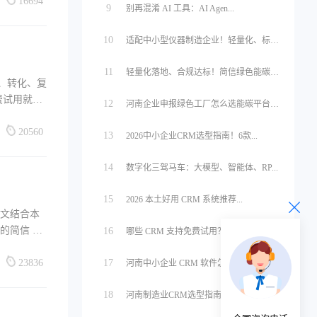
16694
9
别再混淆 AI 工具：AI Agen...
10
适配中小型仪器制造企业！轻量化、标准...
11
轻量化落地、合规达标！简信绿色能碳管...
、转化、复
费试用就成
12
河南企业申报绿色工厂怎么选能碳平台？...
20560
13
2026中小企业CRM选型指南！6款...
14
数字化三驾马车：大模型、智能体、RP...
15
2026 本土好用 CRM 系统推荐...
本文结合本
简信 CR
16
哪些 CRM 支持免费试用？2026...
23836
17
河南中小企业 CRM 软件怎么选？主...
18
河南制造业CRM选型指南：中小工厂销...