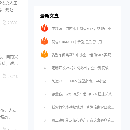
纯依靠人工
程、规范动
最新文章
20502
1
不踩坑！河南本土简信MES，适配中小...
2
简信 CRM-CLI｜告别点点点！用...
3
告别车间黑箱！中小企业借助MES实现...
心。国内实
收费，适配
4
定制开发VS标准化软件，企业到底该怎...
25716
5
制造业工厂 MES 选型指南，中小企...
6
存量客户深耕场景：借助CRM搭建长效...
7
线索转化率持续低迷，咨询培训企业缺的...
提醒、人员
价偏高、和
8
员工离职带走核心客户？靠这套客户管理...