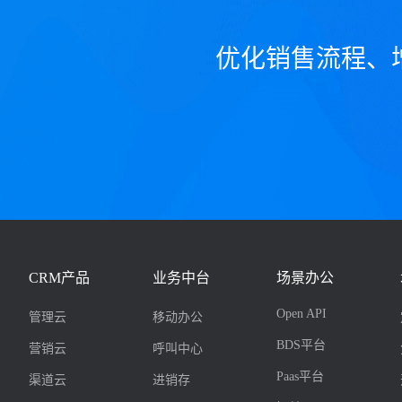
优化销售流程、
CRM产品
业务中台
场景办公
Open API
管理云
移动办公
BDS平台
营销云
呼叫中心
Paas平台
渠道云
进销存