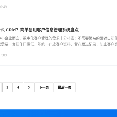
价透明付费、全
40:49
么 CRM？简单易用客户信息管理系统盘点
数中小企业而言，数字化客户管理的需求十分朴素：不需要繁杂的营销自动
只需要一套操作门槛低、能统一存放客户资料、留存跟进记录、防止客户
37:09
3
4
5
下一页
最后一页