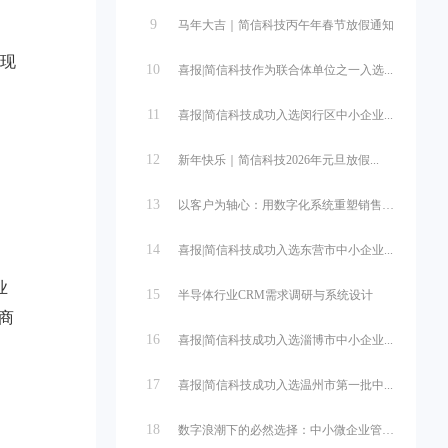
9
马年大吉｜简信科技丙午年春节放假通知
实现
10
喜报|简信科技作为联合体单位之一入选...
11
喜报|简信科技成功入选闵行区中小企业...
12
新年快乐｜简信科技2026年元旦放假...
13
以客户为轴心：用数字化系统重塑销售管...
14
喜报|简信科技成功入选东营市中小企业...
业
15
半导体行业CRM需求调研与系统设计
商
16
喜报|简信科技成功入选淄博市中小企业...
17
喜报|简信科技成功入选温州市第一批中...
18
数字浪潮下的必然选择：中小微企业管理...