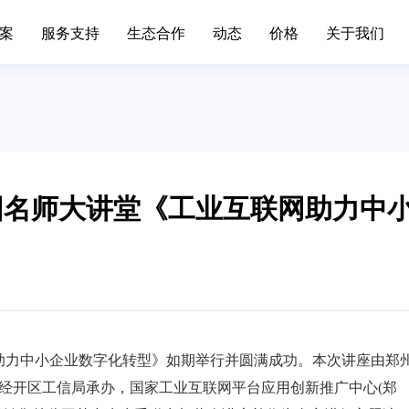
案
服务支持
生态合作
动态
价格
关于我们
场景办公
业务中台
升级日志
联系我们
移动端下载
发展历程
标准,产品价格
简信CRM产品升级日志、
通知
手机/平板APP
属材料
互联网IT
移动办公
Open API
色金属企业的信息系统对企业自身
互联网行业不断突破创新，布
现代化管理水平发挥了巨大作...
增长。面临快速变化的市场，产.
园名师大讲堂《工业互联网助力中
呼叫中心
BDS平台
筑装修
旅游休闲
进销存
先进的平台模式和前沿技术不断推
促进传统旅游业向现代旅游业
Paas平台
装修行业往信息化道路上发展...
化，加快旅游业的发展速度，提
标签画像
疗器械
外贸交易
智慧园区
SCRM
过数字化方式，随时和专家互动，
外贸行业独有的数据集中处理
受个性化的健康资讯，实现及...
可以有效地保护客户资源，降低.
联网助力中小企业数字化转型》如期举行并圆满成功。本次讲座由郑
私有化部署
宴会系统
经开区工信局承办，国家工业互联网平台应用创新推广中心(郑