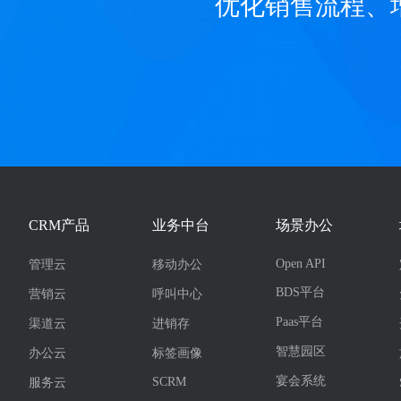
优化销售流程、
CRM产品
业务中台
场景办公
Open API
管理云
移动办公
BDS平台
营销云
呼叫中心
Paas平台
渠道云
进销存
智慧园区
办公云
标签画像
宴会系统
SCRM
服务云