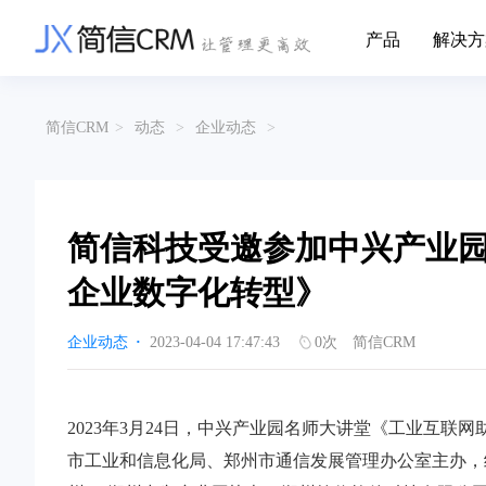
产品
解决方
CRM系统行业解决方案
CRM产品
简信CRM
>
动态
>
企业动态
>
帮助文档
关于简信
收费标准
企业资质
简信全系产品帮助说明文档
CRM产品收费
管理云
装备制造
金
企业客户关系全流程完整生命周期管理
实现装备制造业信息化与数字化，深
有
产品功能
用户协议
免责声明
挖现有客户价值以及开发更多新...
的
简信科技受邀参加中兴产业
营销云
以CRM产品为基础的功能点
从营销获客到商机转化的全流程管理
传媒文娱
建
企业数字化转型》
传媒企业自身由于数字化传媒的发
用
渠道云
展，对其内部控制建设和完善也是...
进
融合分公司、经销商、总部伙伴管理
企业动态
·
2023-04-04 17:47:43
0
次
简信CRM
办公云
金融保险
医
涵盖多种售前/后服务元素功能和接入
互联网等相关信息技术的发展是支撑
通
互联网金融模式发展的基石，给...
享
2023年3月24日，中兴产业园名师大讲堂《工业互
服务云
涵盖多种售前/后服务元素功能和接入
市工业和信息化局、郑州市通信发展管理办公室主办，