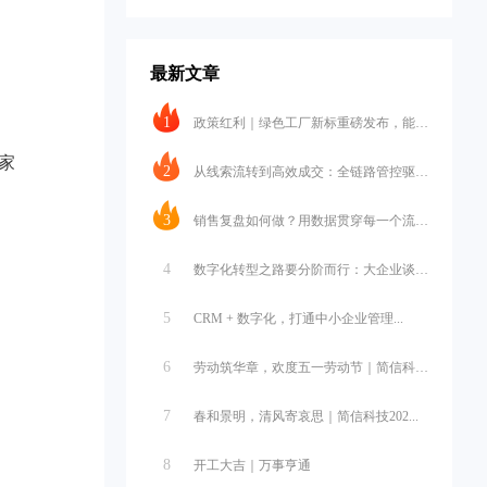
最新文章
1
政策红利｜绿色工厂新标重磅发布，能碳...
家
2
从线索流转到高效成交：全链路管控驱动...
3
销售复盘如何做？用数据贯穿每一个流程...
4
数字化转型之路要分阶而行：大企业谈战...
5
CRM + 数字化，打通中小企业管理...
6
劳动筑华章，欢度五一劳动节｜简信科技...
7
春和景明，清风寄哀思｜简信科技202...
8
开工大吉｜万事亨通