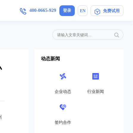
400-0665-929
登录
EN
免费试用
增值服务
产品手册
加入我们
,安卓/IOS软件下载
简信CRM4.0产品操作指导手册
母婴护理
定制开发
局未来
在信息时代，开展优质护理服务，信
动态新闻
..
息技术与护理业务的深度融合是...
小
免费CRM
营销策划
开源CRM
的转
互联网+服务对于企业来说是一个发
高...
展的契机,活动策划公司就得在...
企业动态
行业新闻
旗舰企业版
教育培训
SaaS在线版
机制，
教育培训行业如雨后春笋般涌现，这
..
也带动了教育培训行业的发展，...
州
帮助中心
签约合作