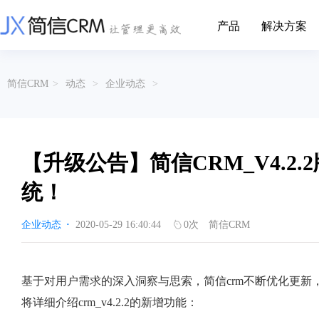
产品
解决方案
CRM系统行业解决方案
CRM产品
简信CRM
>
动态
>
企业动态
>
帮助文档
关于简信
收费标准
企业资质
简信全系产品帮助说明文档
CRM产品收费标准,产品价格
管理云
装备制造
金属材料
企业客户关系全流程完整生命周期管理
实现装备制造业信息化与数字化，深
有色金属企业的
产品功能
用户协议
免责声明
挖现有客户价值以及开发更多新...
的现代化管理水平
【升级公告】简信CRM_V4.2
营销云
以CRM产品为基础的功能点
从营销获客到商机转化的全流程管理
传媒文娱
建筑装修
统！
传媒企业自身由于数字化传媒的发
用先进的平台模
渠道云
展，对其内部控制建设和完善也是...
进装修行业往信息
融合分公司、经销商、总部伙伴管理
企业动态
·
2020-05-29 16:40:44
0
次
简信CRM
办公云
金融保险
医疗器械
涵盖多种售前/后服务元素功能和接入
互联网等相关信息技术的发展是支撑
通过数字化方式
互联网金融模式发展的基石，给...
享受个性化的健康
基于对用户需求的深入洞察与思索，简信crm不断优化更新
服务云
涵盖多种售前/后服务元素功能和接入
将详细介绍crm_v4.2.2的新增功能：