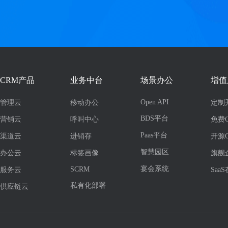
CRM产品
业务中台
场景办公
增值
Open API
管理云
移动办公
定制
BDS平台
营销云
呼叫中心
免费
Paas平台
渠道云
进销存
开源
智慧园区
办公云
标签画像
旗舰
宴会系统
SCRM
服务云
Saa
私有化部署
供应链云