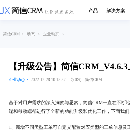
产品
解决方案
CRM系统行业解决方案
CRM产品
简信CRM
>
动态
>
企业动态
>
帮助文档
关于简信
收费标准
企业资质
简信全系产品帮助说明文档
CRM产品收费标准,产品价格
管理云
装备制造
金属材料
企业客户关系全流程完整生命周期管理
实现装备制造业信息化与数字化，深
有色金属企业的
产品功能
用户协议
免责声明
挖现有客户价值以及开发更多新...
的现代化管理水平
【升级公告】简信CRM_V4.6
营销云
以CRM产品为基础的功能点
从营销获客到商机转化的全流程管理
传媒文娱
建筑装修
企业动态
·
2022-12-28 10:15:57
0
次
简信CRM
传媒企业自身由于数字化传媒的发
用先进的平台模
渠道云
展，对其内部控制建设和完善也是...
进装修行业往信息
融合分公司、经销商、总部伙伴管理
办公云
金融保险
医疗器械
基于对用户需求的深入洞察与思索，简信CRM一直在不断地对
涵盖多种售前/后服务元素功能和接入
互联网等相关信息技术的发展是支撑
通过数字化方式
端和移动端都进行了全新的功能升级和优化工作，下面我们
互联网金融模式发展的基石，给...
享受个性化的健康
服务云
涵盖多种售前/后服务元素功能和接入
1、新增不同类型工单可自定义配置对应类型的工单信息及