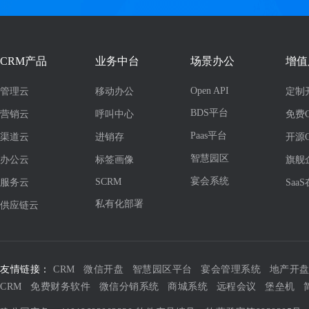
CRM产品
业务中台
场景办公
增值
Open API
管理云
移动办公
定制
BDS平台
营销云
呼叫中心
免费
Paas平台
渠道云
进销存
开源
智慧园区
办公云
标签画像
旗舰
宴会系统
SCRM
服务云
Saa
私有化部署
供应链云
友情链接：
CRM
微信开盘
智慧园区平台
宴会管理系统
地产开
CRM
免费财务软件
微信分销系统
商城系统
远程会议
堡垒机