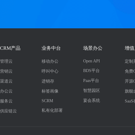
CRM产品
业务中台
场景办公
增值
Open API
管理云
移动办公
定制
BDS平台
营销云
呼叫中心
免费
Paas平台
渠道云
进销存
开源
智慧园区
办公云
标签画像
旗舰
宴会系统
SCRM
服务云
Saa
私有化部署
供应链云