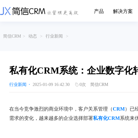
产品
解决方案
CRM系统行业解决方案
CRM产品
简信CRM
>
动态
>
行业新闻
>
帮助文档
关于简信
收费标准
企业资质
简信全系产品帮助说明文档
CRM产品收费标准,产品价格
管理云
装备制造
金属材料
企业客户关系全流程完整生命周期管理
实现装备制造业信息化与数字化，深
有色金属企业的
产品功能
用户协议
免责声明
挖现有客户价值以及开发更多新...
的现代化管理水平
私有化CRM系统：企业数字化
营销云
以CRM产品为基础的功能点
从营销获客到商机转化的全流程管理
传媒文娱
建筑装修
行业新闻
·
2025-01-09 16:42:30
0
次
简信CRM
传媒企业自身由于数字化传媒的发
用先进的平台模
渠道云
展，对其内部控制建设和完善也是...
进装修行业往信息
融合分公司、经销商、总部伙伴管理
办公云
金融保险
医疗器械
在当今竞争激烈的商业环境中，客户关系管理（
CRM
）已
涵盖多种售前/后服务元素功能和接入
互联网等相关信息技术的发展是支撑
通过数字化方式
需求的变化，越来越多的企业选择部署
私有化CRM
系统来
互联网金融模式发展的基石，给...
享受个性化的健康
服务云
涵盖多种售前/后服务元素功能和接入