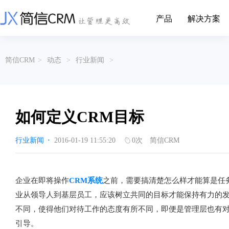
产品
解决方案
CRM系统行业解决方案
CRM产品
简信CRM
>
动态
>
行业新闻
>
帮助文档
关于简信
收费标准
企业资质
简信全系产品帮助说明文档
CRM产品收费标准,产品价格
管理云
装备制造
金属材料
企业客户关系全流程完整生命周期管理
实现装备制造业信息化与数字化，深
有色金属企业的
产品功能
用户协议
免责声明
挖现有客户价值以及开发更多新...
的现代化管理水平
如何定义CRM目标
营销云
以CRM产品为基础的功能点
从营销获客到商机转化的全流程管理
传媒文娱
建筑装修
行业新闻
·
2016-01-19 11:55:20
0
次
简信CRM
传媒企业自身由于数字化传媒的发
用先进的平台模
渠道云
展，对其内部控制建设和完善也是...
进装修行业往信息
融合分公司、经销商、总部伙伴管理
办公云
金融保险
医疗器械
企业在即将操作
CRM系统
之前，需要搞清楚怎么样才能算是任
涵盖多种售前/后服务元素功能和接入
互联网等相关信息技术的发展是支撑
通过数字化方式
业从领导人到基层员工，应该树立共同的目标才能保持有力的
互联网金融模式发展的基石，给...
享受个性化的健康
服务云
不同，使得他们对待工作的态度有所不同，即便是管理层也有
涵盖多种售前/后服务元素功能和接入
引导。