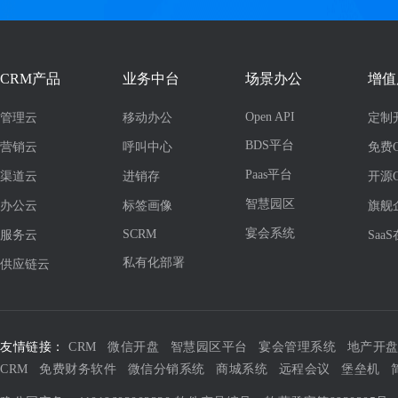
CRM产品
业务中台
场景办公
增值
Open API
管理云
移动办公
定制
BDS平台
营销云
呼叫中心
免费
Paas平台
渠道云
进销存
开源
智慧园区
办公云
标签画像
旗舰
宴会系统
SCRM
服务云
Saa
私有化部署
供应链云
友情链接：
CRM
微信开盘
智慧园区平台
宴会管理系统
地产开
CRM
免费财务软件
微信分销系统
商城系统
远程会议
堡垒机