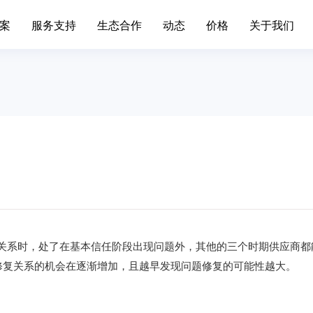
案
服务支持
生态合作
动态
价格
关于我们
场景办公
业务中台
升级日志
联系我们
移动端下载
发展历程
标准,产品价格
简信CRM产品升级日志、
通知
手机/平板APP
属材料
互联网IT
移动办公
Open API
色金属企业的信息系统对企业自身
互联网行业不断突破创新，布
现代化管理水平发挥了巨大作...
增长。面临快速变化的市场，产.
呼叫中心
BDS平台
筑装修
旅游休闲
进销存
先进的平台模式和前沿技术不断推
促进传统旅游业向现代旅游业
Paas平台
装修行业往信息化道路上发展...
化，加快旅游业的发展速度，提
标签画像
疗器械
外贸交易
智慧园区
关系时，处了在基本信任阶段出现问题外，其他的三个时期供应商都
SCRM
过数字化方式，随时和专家互动，
外贸行业独有的数据集中处理
修复关系的机会在逐渐增加，且越早发现问题修复的可能性越大。
受个性化的健康资讯，实现及...
可以有效地保护客户资源，降低.
私有化部署
宴会系统