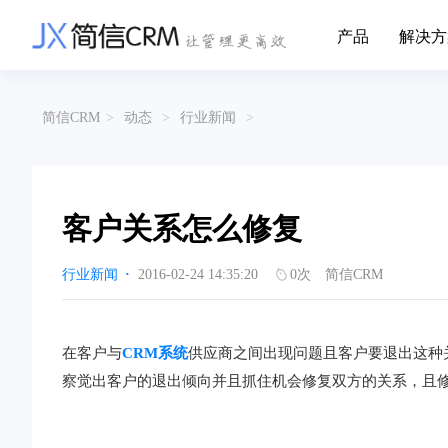
产品
解决方
CRM系统行业解决方案
CRM产品
简信CRM
>
动态
>
行业新闻
>
帮助文档
关于简信
收费标准
企业资质
简信全系产品帮助说明文档
CRM产品收费
管理云
装备制造
金
企业客户关系全流程完整生命周期管理
实现装备制造业信息化与数字化，深
有
产品功能
用户协议
免责声明
挖现有客户价值以及开发更多新...
的
客户关系怎么修复
营销云
以CRM产品为基础的功能点
从营销获客到商机转化的全流程管理
传媒文娱
建
行业新闻
·
2016-02-24 14:35:20
0
次
简信CRM
传媒企业自身由于数字化传媒的发
用
渠道云
展，对其内部控制建设和完善也是...
进
融合分公司、经销商、总部伙伴管理
办公云
金融保险
医
在客户与
CRM系统
供应商之间出现问题且客户要退出这种
涵盖多种售前/后服务元素功能和接入
互联网等相关信息技术的发展是支撑
通
察觉出客户的退出倾向并且抓住机会修复双方的关系，且
互联网金融模式发展的基石，给...
享
服务云
涵盖多种售前/后服务元素功能和接入