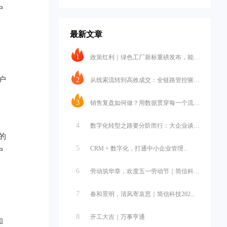
户
最新文章
1
政策红利｜绿色工厂新标重磅发布，能碳...
户
2
从线索流转到高效成交：全链路管控驱动...
3
销售复盘如何做？用数据贯穿每一个流程...
4
数字化转型之路要分阶而行：大企业谈战...
的
5
CRM + 数字化，打通中小企业管理...
户
6
劳动筑华章，欢度五一劳动节｜简信科技...
7
春和景明，清风寄哀思｜简信科技202...
8
开工大吉｜万事亨通
和