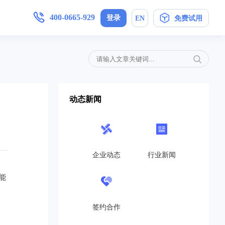
400-0665-929
登录
EN
免费试用
增值服务
产品手册
加入我们
,安卓/IOS软件下载
简信CRM4.0产品操作指导手册
母婴护理
定制开发
局未来
在信息时代，开展优质护理服务，信
动态新闻
..
息技术与护理业务的深度融合是...
免费CRM
营销策划
开源CRM
的转
互联网+服务对于企业来说是一个发
高...
展的契机,活动策划公司就得在...
企业动态
行业新闻
旗舰企业版
教育培训
能
SaaS在线版
机制，
教育培训行业如雨后春笋般涌现，这
..
也带动了教育培训行业的发展，...
帮助中心
签约合作