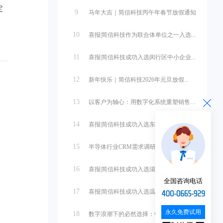
定
9
马年大吉｜简信科技丙午年春节放假通知
10
喜报|简信科技作为联合体单位之一入选...
11
喜报|简信科技成功入选闵行区中小企业...
12
新年快乐｜简信科技2026年元旦放假...
。
13
以客户为轴心：用数字化系统重塑销售管...
14
喜报|简信科技成功入选东营市中小企业...
15
半导体行业CRM需求调研与系统设计
16
喜报|简信科技成功入选淄博市中小企业...
全国咨询电话
17
喜报|简信科技成功入选温州市第一批中...
永久免费试用
18
数字浪潮下的必然选择：中小微企业管理...