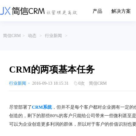
产品
解决方案
CRM系统行业解决方案
CRM产品
简信CRM
>
动态
>
行业新闻
>
帮助文档
关于简信
收费标准
企业资质
简信全系产品帮助说明文档
CRM产品收费标准,产品价格
管理云
装备制造
金属材料
企业客户关系全流程完整生命周期管理
实现装备制造业信息化与数字化，深
有色金属企业的
产品功能
用户协议
免责声明
挖现有客户价值以及开发更多新...
的现代化管理水平
CRM的两项基本任务
营销云
以CRM产品为基础的功能点
从营销获客到商机转化的全流程管理
传媒文娱
建筑装修
行业新闻
·
2016-09-13 18:15:31
0
次
简信CRM
传媒企业自身由于数字化传媒的发
用先进的平台模
渠道云
展，对其内部控制建设和完善也是...
进装修行业往信息
融合分公司、经销商、总部伙伴管理
办公云
金融保险
医疗器械
尽管部署了
CRM系统
，但并不是每个客户都对企业拥有一定的价
涵盖多种售前/后服务元素功能和接入
互联网等相关信息技术的发展是支撑
通过数字化方式
创造的，剩下的那些80%的客户只能给公司带来一些微利甚至
互联网金融模式发展的基石，给...
享受个性化的健康
服务云
可以为企业创造更多利润的群体，所以对于客户的价值识别也
涵盖多种售前/后服务元素功能和接入