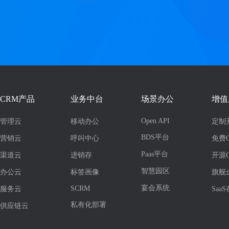
CRM产品
业务中台
场景办公
增值
Open API
管理云
移动办公
定制
BDS平台
营销云
呼叫中心
免费
Paas平台
渠道云
进销存
开源
智慧园区
办公云
标签画像
旗舰
宴会系统
SCRM
服务云
Saa
私有化部署
供应链云