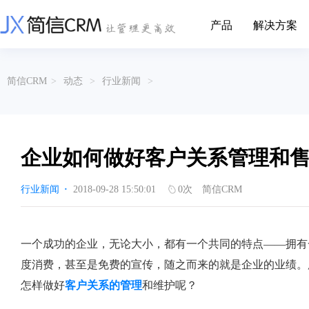
产品
解决方案
CRM系统行业解决方案
CRM产品
简信CRM
>
动态
>
行业新闻
>
帮助文档
关于简信
收费标准
企业资质
简信全系产品帮助说明文档
CRM产品收费标准,产品价格
管理云
装备制造
金属材料
企业客户关系全流程完整生命周期管理
实现装备制造业信息化与数字化，深
有色金属企业的
产品功能
用户协议
免责声明
挖现有客户价值以及开发更多新...
的现代化管理水平
企业如何做好客户关系管理和
营销云
以CRM产品为基础的功能点
从营销获客到商机转化的全流程管理
传媒文娱
建筑装修
行业新闻
·
2018-09-28 15:50:01
0
次
简信CRM
传媒企业自身由于数字化传媒的发
用先进的平台模
渠道云
展，对其内部控制建设和完善也是...
进装修行业往信息
融合分公司、经销商、总部伙伴管理
办公云
金融保险
医疗器械
一个成功的企业，无论大小，都有一个共同的特点——拥有
涵盖多种售前/后服务元素功能和接入
互联网等相关信息技术的发展是支撑
通过数字化方式
度消费，甚至是免费的宣传，随之而来的就是企业的业绩。
互联网金融模式发展的基石，给...
享受个性化的健康
服务云
怎样做好
客户关系的管理
和维护呢？
涵盖多种售前/后服务元素功能和接入