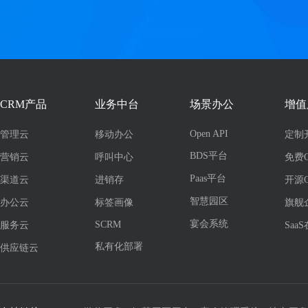
CRM产品
业务中台
场景办公
增值
Open API
管理云
移动办公
定制
BDS平台
营销云
呼叫中心
免费
Paas平台
渠道云
进销存
开源
智慧园区
办公云
标签画像
旗舰
宴会系统
SCRM
服务云
Saa
私有化部署
供应链云