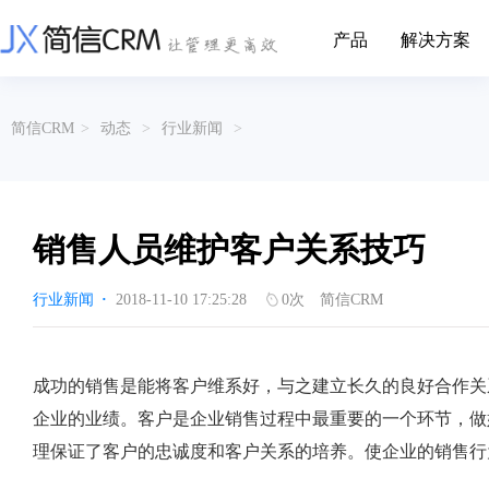
产品
解决方案
CRM系统行业解决方案
CRM产品
简信CRM
>
动态
>
行业新闻
>
帮助文档
关于简信
收费标准
企业资质
简信全系产品帮助说明文档
CRM产品收费标准,产品价格
管理云
装备制造
金属材料
企业客户关系全流程完整生命周期管理
实现装备制造业信息化与数字化，深
有色金属企业的
产品功能
用户协议
免责声明
挖现有客户价值以及开发更多新...
的现代化管理水平
销售人员维护客户关系技巧
营销云
以CRM产品为基础的功能点
从营销获客到商机转化的全流程管理
传媒文娱
建筑装修
行业新闻
·
2018-11-10 17:25:28
0
次
简信CRM
传媒企业自身由于数字化传媒的发
用先进的平台模
渠道云
展，对其内部控制建设和完善也是...
进装修行业往信息
融合分公司、经销商、总部伙伴管理
办公云
金融保险
医疗器械
成功的销售是能将客户维系好，与之建立长久的良好合作关
涵盖多种售前/后服务元素功能和接入
互联网等相关信息技术的发展是支撑
通过数字化方式
企业的业绩。客户是企业销售过程中最重要的一个环节，做
互联网金融模式发展的基石，给...
享受个性化的健康
服务云
理保证了客户的忠诚度和客户关系的培养。使企业的销售行
涵盖多种售前/后服务元素功能和接入