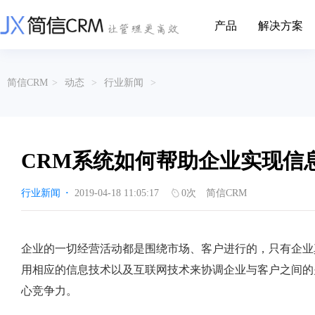
产品
解决方案
CRM系统行业解决方案
CRM产品
简信CRM
>
动态
>
行业新闻
>
帮助文档
关于简信
收费标准
企业资质
简信全系产品帮助说明文档
CRM产品收费标准,产品价格
管理云
装备制造
金属材料
企业客户关系全流程完整生命周期管理
实现装备制造业信息化与数字化，深
有色金属企业的
产品功能
用户协议
免责声明
挖现有客户价值以及开发更多新...
的现代化管理水平
CRM系统如何帮助企业实现信
营销云
以CRM产品为基础的功能点
从营销获客到商机转化的全流程管理
传媒文娱
建筑装修
行业新闻
·
2019-04-18 11:05:17
0
次
简信CRM
传媒企业自身由于数字化传媒的发
用先进的平台模
渠道云
展，对其内部控制建设和完善也是...
进装修行业往信息
融合分公司、经销商、总部伙伴管理
办公云
金融保险
医疗器械
企业的一切经营活动都是围绕市场、客户进行的，只有企业
涵盖多种售前/后服务元素功能和接入
互联网等相关信息技术的发展是支撑
通过数字化方式
用相应的信息技术以及互联网技术来协调企业与客户之间的
互联网金融模式发展的基石，给...
享受个性化的健康
服务云
心竞争力。
涵盖多种售前/后服务元素功能和接入