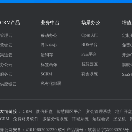
CRM产品
业务中台
场景办公
增值
Open API
管理云
移动办公
定制
BDS平台
营销云
呼叫中心
免费
Paas平台
渠道云
进销存
开源
智慧园区
办公云
标签画像
旗舰
宴会系统
SCRM
服务云
Saa
私有化部署
供应链云
友情链接：
CRM
微信开盘
智慧园区平台
宴会管理系统
地产开
CRM
免费财务软件
微信分销系统
商城系统
远程会议
堡垒机
豫公网安备：41019602002230
软件产品编号：软著登字第9930205号