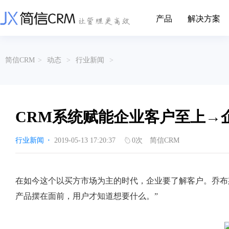
产品
解决方案
CRM系统行业解决方案
CRM产品
简信CRM
>
动态
>
行业新闻
>
帮助文档
关于简信
收费标准
企业资质
简信全系产品帮助说明文档
CRM产品收费标准,产品价格
管理云
装备制造
金属材料
企业客户关系全流程完整生命周期管理
实现装备制造业信息化与数字化，深
有色金属企业的
产品功能
用户协议
免责声明
挖现有客户价值以及开发更多新...
的现代化管理水平
CRM系统赋能企业客户至上→
营销云
以CRM产品为基础的功能点
从营销获客到商机转化的全流程管理
传媒文娱
建筑装修
行业新闻
·
2019-05-13 17:20:37
0
次
简信CRM
传媒企业自身由于数字化传媒的发
用先进的平台模
渠道云
展，对其内部控制建设和完善也是...
进装修行业往信息
融合分公司、经销商、总部伙伴管理
办公云
金融保险
医疗器械
在如今这个以买方市场为主的时代，企业要了解客户。乔布
涵盖多种售前/后服务元素功能和接入
互联网等相关信息技术的发展是支撑
通过数字化方式
产品摆在面前，用户才知道想要什么。”
互联网金融模式发展的基石，给...
享受个性化的健康
服务云
涵盖多种售前/后服务元素功能和接入