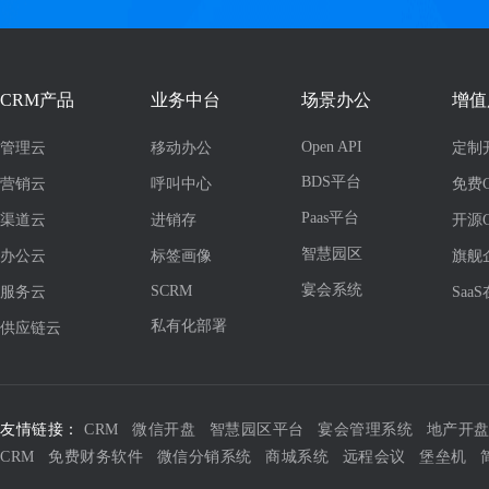
CRM产品
业务中台
场景办公
增值
Open API
管理云
移动办公
定制
BDS平台
营销云
呼叫中心
免费
Paas平台
渠道云
进销存
开源
智慧园区
办公云
标签画像
旗舰
宴会系统
SCRM
服务云
Saa
私有化部署
供应链云
友情链接：
CRM
微信开盘
智慧园区平台
宴会管理系统
地产开
CRM
免费财务软件
微信分销系统
商城系统
远程会议
堡垒机