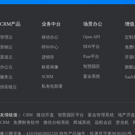
CRM产品
业务中台
场景办公
增值
Open API
管理云
移动办公
定制
BDS平台
营销云
呼叫中心
免费
Paas平台
渠道云
进销存
开源
智慧园区
办公云
标签画像
旗舰
宴会系统
SCRM
服务云
Saa
私有化部署
供应链云
友情链接：
CRM
微信开盘
智慧园区平台
宴会管理系统
地产开
CRM
免费财务软件
微信分销系统
商城系统
远程会议
堡垒机
豫公网安备：41019602002230
软件产品编号：软著登字第9930205号