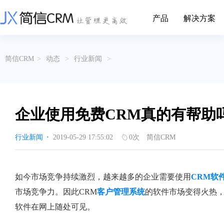
产品
解决方案
CRM系统行业解决方案
CRM产品
简信CRM
>
动态
>
行业新闻
>
帮助文档
关于简信
收费标准
企业资质
简信全系产品帮助说明文档
CRM产品收费标准,产品价格
管理云
装备制造
金属材料
企业客户关系全流程完整生命周期管理
实现装备制造业信息化与数字化，深
有色金属企业的
产品功能
用户协议
免责声明
挖现有客户价值以及开发更多新...
的现代化管理水平
企业使用免费CRM真的有帮助
营销云
以CRM产品为基础的功能点
从营销获客到商机转化的全流程管理
传媒文娱
建筑装修
行业新闻
·
2019-05-29 17:55:02
0
次
简信CRM
传媒企业自身由于数字化传媒的发
用先进的平台模
渠道云
展，对其内部控制建设和完善也是...
进装修行业往信息
融合分公司、经销商、总部伙伴管理
办公云
金融保险
医疗器械
如今市场竞争持续激烈，越来越多的企业需要使用
CRM软
涵盖多种售前/后服务元素功能和接入
互联网等相关信息技术的发展是支撑
通过数字化方式
市场竞争力。因此CRM
客户管理系统
的软件市场变得火热，
互联网金融模式发展的基石，给...
享受个性化的健康
服务云
软件在网上随处可见。
涵盖多种售前/后服务元素功能和接入