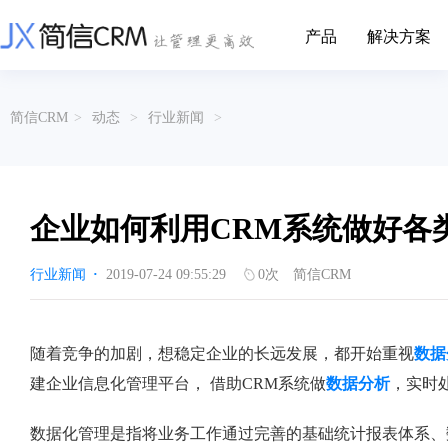
产品
解决方案
CRM系统行业解决方案
CRM产品
简信CRM
>
动态
>
行业新闻
>
帮助文档
关于简信
收费标准
企业资质
简信全系产品帮助说明文档
CRM产品收费标准,产品价格
管理云
装备制造
金属材料
企业客户关系全流程完整生命周期管理
实现装备制造业信息化与数字化，深
有色金属企业的
产品功能
用户协议
免责声明
挖现有客户价值以及开发更多新...
的现代化管理水平
企业如何利用CRM系统做好各
营销云
以CRM产品为基础的功能点
从营销获客到商机转化的全流程管理
传媒文娱
建筑装修
行业新闻
·
2019-07-24 09:55:29
0
次
简信CRM
传媒企业自身由于数字化传媒的发
用先进的平台模
渠道云
展，对其内部控制建设和完善也是...
进装修行业往信息
融合分公司、经销商、总部伙伴管理
办公云
金融保险
医疗器械
随着竞争的加剧，想稳定企业的长远发展，都开始重视
数据
涵盖多种售前/后服务元素功能和接入
互联网等相关信息技术的发展是支撑
通过数字化方式
建企业信息化管理平台， 借助CRM系统做
数据分析
，实时
互联网金融模式发展的基石，给...
享受个性化的健康
服务云
涵盖多种售前/后服务元素功能和接入
数据化管理是指将业务工作通过完善的基础统计报表体系、