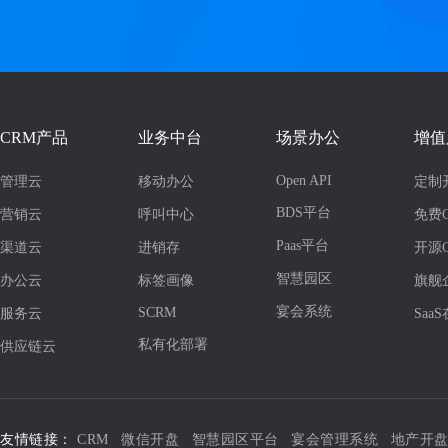
CRM产品
业务中台
场景办公
增值
Open API
管理云
移动办公
定制
BDS平台
营销云
呼叫中心
免费
Paas平台
渠道云
进销存
开源
智慧园区
办公云
标签画像
旗舰
宴会系统
SCRM
服务云
Saa
私有化部署
供应链云
友情链接：
CRM
微信开盘
智慧园区平台
宴会管理系统
地产开