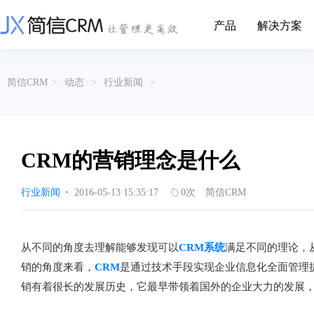
产品
解决方案
CRM系统行业解决方案
CRM产品
简信CRM
>
动态
>
行业新闻
>
帮助文档
关于简信
收费标准
企业资质
简信全系产品帮助说明文档
CRM产品收费标准,产品价格
管理云
装备制造
金属材料
企业客户关系全流程完整生命周期管理
实现装备制造业信息化与数字化，深
有色金属企业的
产品功能
用户协议
免责声明
挖现有客户价值以及开发更多新...
的现代化管理水平
CRM的营销理念是什么
营销云
以CRM产品为基础的功能点
从营销获客到商机转化的全流程管理
传媒文娱
建筑装修
行业新闻
·
2016-05-13 15:35:17
0
次
简信CRM
传媒企业自身由于数字化传媒的发
用先进的平台模
渠道云
展，对其内部控制建设和完善也是...
进装修行业往信息
融合分公司、经销商、总部伙伴管理
办公云
金融保险
医疗器械
从不同的角度去理解能够发现可以
CRM系统
满足不同的理论，
涵盖多种售前/后服务元素功能和接入
互联网等相关信息技术的发展是支撑
通过数字化方式
销的角度来看，
CRM
是通过技术手段实现企业信息化全面管理
互联网金融模式发展的基石，给...
享受个性化的健康
服务云
销有着很长的发展历史，它最早带领着国外的企业大力的发展
涵盖多种售前/后服务元素功能和接入