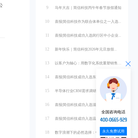
公
9
马年大吉｜简信科技丙午年春节放假通知
10
喜报|简信科技作为联合体单位之一入选...
11
喜报|简信科技成功入选闵行区中小企业...
12
新年快乐｜简信科技2026年元旦放假...
。
13
以客户为轴心：用数字化系统重塑销售管...
14
喜报|简信科技成功入选东营市中小企业...
15
半导体行业CRM需求调研与系统设计
16
喜报|简信科技成功入选淄博市中小企业...
全国咨询电话
17
喜报|简信科技成功入选温州市第一批中...
永久免费试用
18
数字浪潮下的必然选择：中小微企业管理...