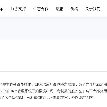
案
服务支持
生态合作
动态
价格
关于我们
场景办公
业务中台
升级日志
联系我们
移动端下载
发展历程
标准,产品价格
简信CRM产品升级日志、
通知
手机/平板APP
属材料
互联网IT
移动办公
Open API
色金属企业的信息系统对企业自身
互联网行业不断突破创新，布
现代化管理水平发挥了巨大作...
增长。面临快速变化的市场，产.
呼叫中心
BDS平台
筑装修
旅游休闲
进销存
先进的平台模式和前沿技术不断推
促进传统旅游业向现代旅游业
Paas平台
装修行业往信息化道路上发展...
化，加快旅游业的发展速度，提
标签画像
疗器械
外贸交易
智慧园区
的需求也变得多样化，CRM供应厂商也随之增加，为了尽可能满足
SCRM
过数字化方式，随时和专家互动，
外贸行业独有的数据集中处理
行业的CRM管理系统开始慢慢出现，定制类的服务也了当下大部分
受个性化的健康资讯，实现及...
可以有效地保护客户资源，降低.
私有化部署
宴会系统
运营型CRM，分析型CRM，营销型CRM，协作型CRM等。