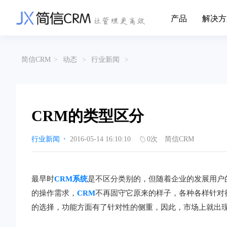
产品
解决方
CRM系统行业解决方案
CRM产品
简信CRM
>
动态
>
行业新闻
>
帮助文档
关于简信
收费标准
企业资质
简信全系产品帮助说明文档
CRM产品收费
管理云
装备制造
金
企业客户关系全流程完整生命周期管理
实现装备制造业信息化与数字化，深
有
产品功能
用户协议
免责声明
挖现有客户价值以及开发更多新...
的
CRM的类型区分
营销云
以CRM产品为基础的功能点
从营销获客到商机转化的全流程管理
传媒文娱
建
行业新闻
·
2016-05-14 16:10:10
0
次
简信CRM
传媒企业自身由于数字化传媒的发
用
渠道云
展，对其内部控制建设和完善也是...
进
融合分公司、经销商、总部伙伴管理
办公云
金融保险
医
最早时
CRM系统
是不区分类别的，但随着企业的发展用户
涵盖多种售前/后服务元素功能和接入
互联网等相关信息技术的发展是支撑
通
的操作需求，
CRM
不再固守它原来的样子，各种各样针对
互联网金融模式发展的基石，给...
享
服务云
的选择，功能方面有了针对性的侧重，因此，市场上就出现了
涵盖多种售前/后服务元素功能和接入