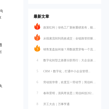
沟
最新文章
享
1
政策红利｜绿色工厂新标重磅发布，能碳...
2
从线索流转到高效成交：全链路管控驱动...
通
3
销售复盘如何做？用数据贯穿每一个流程...
划
4
数字化转型之路要分阶而行：大企业谈战...
5
CRM + 数字化，打通中小企业管理...
6
劳动筑华章，欢度五一劳动节｜简信科技...
执
7
春和景明，清风寄哀思｜简信科技202...
8
开工大吉｜万事亨通