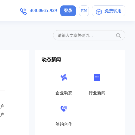
400-0665-929
登录
EN
免费试用
增值服务
产品手册
加入我们
,安卓/IOS软件下载
简信CRM4.0产品操作指导手册
母婴护理
定制开发
局未来
在信息时代，开展优质护理服务，信
动态新闻
..
息技术与护理业务的深度融合是...
免费CRM
营销策划
开源CRM
的转
互联网+服务对于企业来说是一个发
高...
展的契机,活动策划公司就得在...
企业动态
行业新闻
旗舰企业版
教育培训
用户
SaaS在线版
机制，
教育培训行业如雨后春笋般涌现，这
用户
..
也带动了教育培训行业的发展，...
帮助中心
签约合作