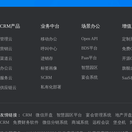
CRM产品
业务中台
场景办公
增值
Open API
管理云
移动办公
定制
BDS平台
营销云
呼叫中心
免费
Paas平台
渠道云
进销存
开源
智慧园区
办公云
标签画像
旗舰
宴会系统
SCRM
服务云
Saa
私有化部署
供应链云
友情链接：
CRM
微信开盘
智慧园区平台
宴会管理系统
地产开
CRM
免费财务软件
微信分销系统
商城系统
远程会议
堡垒机