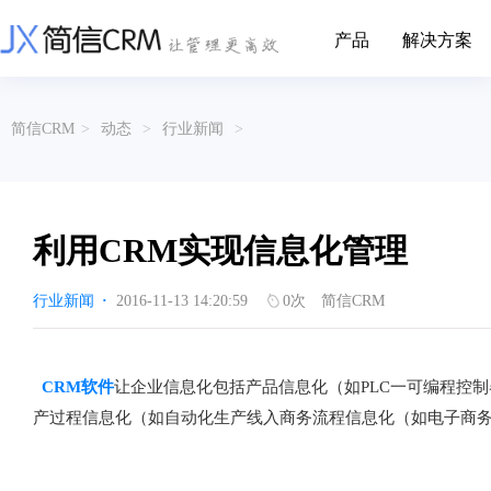
产品
解决方案
CRM系统行业解决方案
CRM产品
简信CRM
>
动态
>
行业新闻
>
帮助文档
关于简信
收费标准
企业资质
简信全系产品帮助说明文档
CRM产品收费标准,产品价格
管理云
装备制造
金属材料
企业客户关系全流程完整生命周期管理
实现装备制造业信息化与数字化，深
有色金属企业的
产品功能
用户协议
免责声明
挖现有客户价值以及开发更多新...
的现代化管理水平
利用CRM实现信息化管理
营销云
以CRM产品为基础的功能点
从营销获客到商机转化的全流程管理
传媒文娱
建筑装修
行业新闻
·
2016-11-13 14:20:59
0
次
简信CRM
传媒企业自身由于数字化传媒的发
用先进的平台模
渠道云
展，对其内部控制建设和完善也是...
进装修行业往信息
融合分公司、经销商、总部伙伴管理
办公云
金融保险
医疗器械
CRM软件
让企业信息化包括产品信息化（如PLC一可编程控制
涵盖多种售前/后服务元素功能和接入
互联网等相关信息技术的发展是支撑
通过数字化方式
产过程信息化（如自动化生产线入商务流程信息化（如电子商务交
互联网金融模式发展的基石，给...
享受个性化的健康
服务云
涵盖多种售前/后服务元素功能和接入