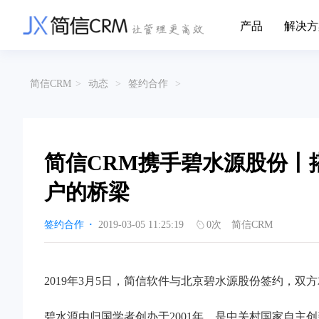
产品
解决方
CRM系统行业解决方案
CRM产品
简信CRM
>
动态
>
签约合作
>
帮助文档
关于简信
收费标准
企业资质
简信全系产品帮助说明文档
CRM产品收费
管理云
装备制造
金
企业客户关系全流程完整生命周期管理
实现装备制造业信息化与数字化，深
有
产品功能
用户协议
免责声明
挖现有客户价值以及开发更多新...
的
简信CRM携手碧水源股份丨
营销云
以CRM产品为基础的功能点
从营销获客到商机转化的全流程管理
传媒文娱
建
户的桥梁 ​
传媒企业自身由于数字化传媒的发
用
渠道云
展，对其内部控制建设和完善也是...
进
融合分公司、经销商、总部伙伴管理
签约合作
·
2019-03-05 11:25:19
0
次
简信CRM
办公云
金融保险
医
涵盖多种售前/后服务元素功能和接入
互联网等相关信息技术的发展是支撑
通
互联网金融模式发展的基石，给...
享
2019年3月5日，简信软件与北京碧水源股份签约，双
服务云
涵盖多种售前/后服务元素功能和接入
碧水源由归国学者创办于2001年，是中关村国家自主