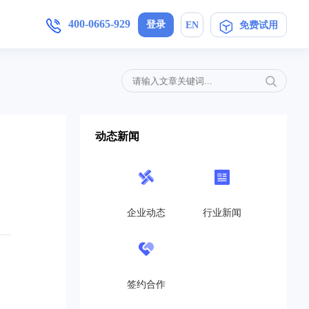
400-0665-929
登录
EN
免费试用
增值服务
产品手册
加入我们
,安卓/IOS软件下载
简信CRM4.0产品操作指导手册
母婴护理
定制开发
局未来
在信息时代，开展优质护理服务，信
动态新闻
..
息技术与护理业务的深度融合是...
免费CRM
营销策划
开源CRM
的转
互联网+服务对于企业来说是一个发
高...
展的契机,活动策划公司就得在...
企业动态
行业新闻
旗舰企业版
教育培训
SaaS在线版
机制，
教育培训行业如雨后春笋般涌现，这
..
也带动了教育培训行业的发展，...
帮助中心
签约合作