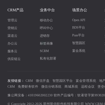
CRM产品
业务中台
场景办公
Open API
管理云
移动办公
BDS平台
营销云
呼叫中心
Paas平台
渠道云
进销存
智慧园区
办公云
标签画像
宴会系统
SCRM
服务云
私有化部署
供应链云
友情链接：
CRM
微信开盘
智慧园区平台
宴会管理系统
地
CRM
免费财务软件
微信分销系统
商城系统
远程会议
堡垒
豫公网安备：41019602002230
软件产品编号：软著登字第99302
© Copyright 2012-2026 郑州简信软件科技有限公司
WWW.CRM.