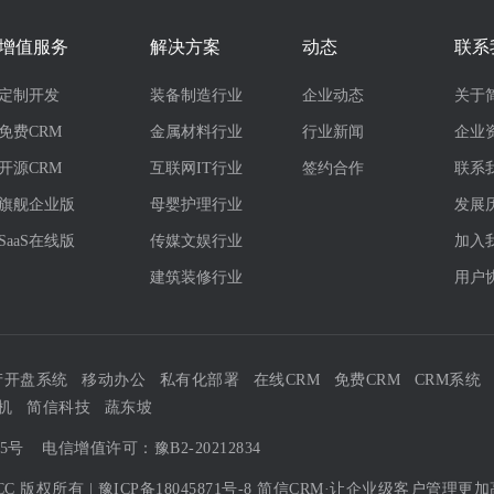
增值服务
解决方案
动态
联系
定制开发
装备制造行业
企业动态
关于
免费CRM
金属材料行业
行业新闻
企业
开源CRM
互联网IT行业
签约合作
联系
旗舰企业版
母婴护理行业
发展
SaaS在线版
传媒文娱行业
加入
建筑装修行业
用户
产开盘系统
移动办公
私有化部署
在线CRM
免费CRM
CRM系统
机
简信科技
蔬东坡
05号
电信增值许可：豫B2-20212834
CC
版权所有 |
豫ICP备18045871号-8
简信CRM·让企业级客户管理更加