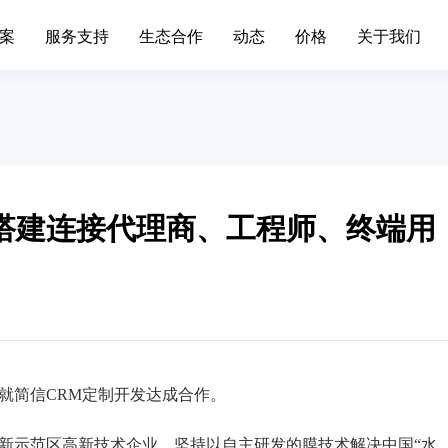
案
服务支持
生态合作
动态
价格
关于我们
场景办公
业务中台
升级日志
联系我们
移动端下载
发展历程
标准,产品价格
简信CRM产品升级日志、
通知
手机/平板APP
属材料
互联网IT
移动办公
Open API
色金属企业的信息系统对企业自身
互联网行业不断突破创新，布
现代化管理水平发挥了巨大作...
增长。面临快速变化的市场，产.
搭建连接代理商、工程师、终端用
呼叫中心
BDS平台
筑装修
旅游休闲
进销存
先进的平台模式和前沿技术不断推
促进传统旅游业向现代旅游业
Paas平台
装修行业往信息化道路上发展...
化，加快旅游业的发展速度，提
标签画像
疗器械
外贸交易
智慧园区
SCRM
过数字化方式，随时和专家互动，
外贸行业独有的数据集中处理
受个性化的健康资讯，实现及...
可以有效地保护客户资源，降低.
方就简信CRM定制开发达成合作。
私有化部署
宴会系统
创新示范区高新技术企业，坚持以自主研发的膜技术解决中国“水