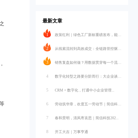
最新文章
之
1
政策红利｜绿色工厂新标重磅发布，能碳...
2
从线索流转到高效成交：全链路管控驱动...
3
销售复盘如何做？用数据贯穿每一个流程...
，
4
数字化转型之路要分阶而行：大企业谈战...
5
CRM + 数字化，打通中小企业管理...
等
6
劳动筑华章，欢度五一劳动节｜简信科技...
7
春和景明，清风寄哀思｜简信科技202...
8
开工大吉｜万事亨通