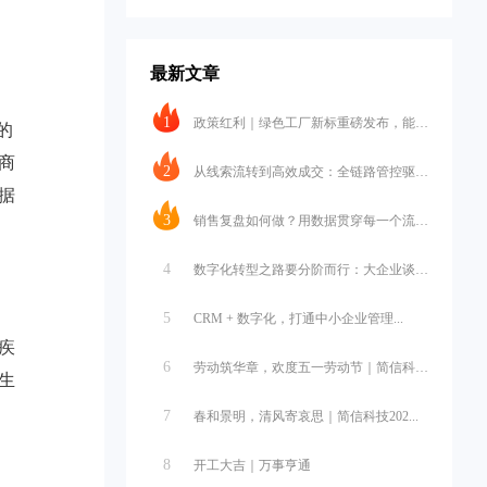
最新文章
1
政策红利｜绿色工厂新标重磅发布，能碳...
的
商
2
从线索流转到高效成交：全链路管控驱动...
据
3
销售复盘如何做？用数据贯穿每一个流程...
4
数字化转型之路要分阶而行：大企业谈战...
5
CRM + 数字化，打通中小企业管理...
疾
6
劳动筑华章，欢度五一劳动节｜简信科技...
生
7
春和景明，清风寄哀思｜简信科技202...
8
开工大吉｜万事亨通