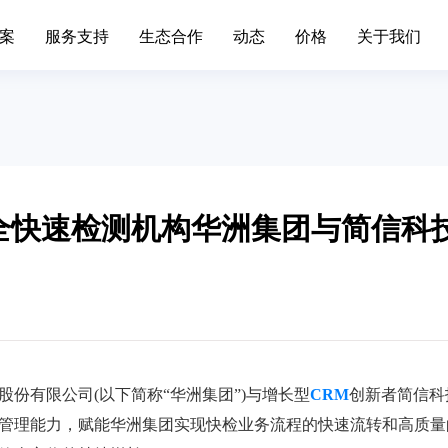
案
服务支持
生态合作
动态
价格
关于我们
场景办公
业务中台
升级日志
联系我们
移动端下载
发展历程
标准,产品价格
简信CRM产品升级日志、
通知
手机/平板APP
属材料
互联网IT
移动办公
Open API
色金属企业的信息系统对企业自身
互联网行业不断突破创新，布
现代化管理水平发挥了巨大作...
增长。面临快速变化的市场，产.
全快速检测机构华洲集团与简信科
呼叫中心
BDS平台
筑装修
旅游休闲
进销存
先进的平台模式和前沿技术不断推
促进传统旅游业向现代旅游业
Paas平台
装修行业往信息化道路上发展...
化，加快旅游业的发展速度，提
标签画像
疗器械
外贸交易
智慧园区
SCRM
过数字化方式，随时和专家互动，
外贸行业独有的数据集中处理
受个性化的健康资讯，实现及...
可以有效地保护客户资源，降低.
份有限公司(以下简称“华洲集团”)与增长型
CRM
创新者简信科
私有化部署
宴会系统
管理能力，赋能华洲集团实现快检业务流程的快速流转和高质量