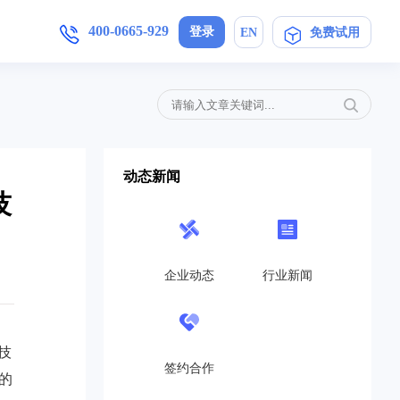
400-0665-929
登录
EN
免费试用
增值服务
产品手册
加入我们
,安卓/IOS软件下载
简信CRM4.0产品操作指导手册
母婴护理
定制开发
局未来
在信息时代，开展优质护理服务，信
动态新闻
..
息技术与护理业务的深度融合是...
技
免费CRM
营销策划
开源CRM
的转
互联网+服务对于企业来说是一个发
高...
展的契机,活动策划公司就得在...
企业动态
行业新闻
旗舰企业版
教育培训
SaaS在线版
机制，
教育培训行业如雨后春笋般涌现，这
..
也带动了教育培训行业的发展，...
技
帮助中心
签约合作
的