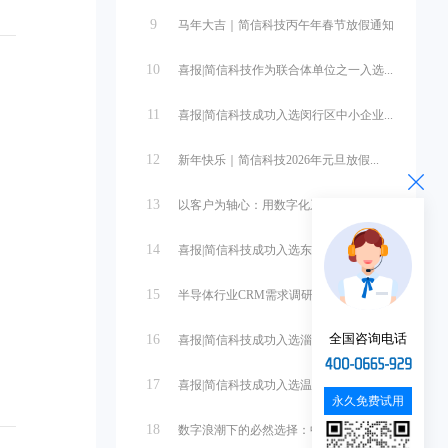
9
马年大吉｜简信科技丙午年春节放假通知
10
喜报|简信科技作为联合体单位之一入选...
。
11
喜报|简信科技成功入选闵行区中小企业...
12
新年快乐｜简信科技2026年元旦放假...
13
以客户为轴心：用数字化系统重塑销售管...
14
喜报|简信科技成功入选东营市中小企业...
15
半导体行业CRM需求调研与系统设计
全国咨询电话
16
喜报|简信科技成功入选淄博市中小企业...
17
喜报|简信科技成功入选温州市第一批中...
永久免费试用
18
数字浪潮下的必然选择：中小微企业管理...