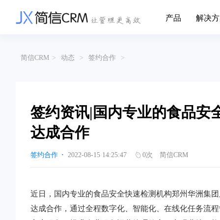
产品
解决方
CRM系统行业解决方案
CRM产品
简信CRM
>
动态
>
签约合作
>
帮助文档
关于简信
收费标准
企业资质
简信全系产品帮助说明文档
CRM产品收费
管理云
装备制造
金
企业客户关系全流程完整生命周期管理
实现装备制造业信息化与数字化，深
有
产品功能
用户协议
免责声明
挖现有客户价值以及开发更多新...
的
签约资讯|国内专业的食品安
营销云
以CRM产品为基础的功能点
从营销获客到商机转化的全流程管理
传媒文娱
建
达成合作
传媒企业自身由于数字化传媒的发
用
渠道云
展，对其内部控制建设和完善也是...
进
融合分公司、经销商、总部伙伴管理
签约合作
·
2022-08-15 14:25:47
0
次
简信CRM
办公云
金融保险
医
涵盖多种售前/后服务元素功能和接入
互联网等相关信息技术的发展是支撑
通
互联网金融模式发展的基石，给...
享
近日，国内专业的食品安全快速检测机构郑州华洲集团股
服务云
涵盖多种售前/后服务元素功能和接入
达成合作，通过全程数字化、智能化、在线化任务流程