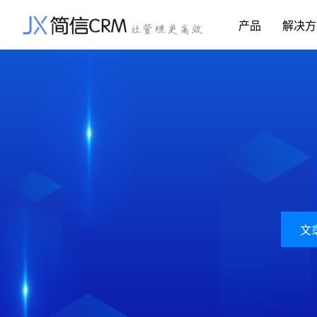
产品
解决方
CRM系统行业解决方案
CRM产品
帮助文档
关于简信
收费标准
企业资质
简信全系产品帮助说明文档
CRM产品收费
管理云
装备制造
金
企业客户关系全流程完整生命周期管理
实现装备制造业信息化与数字化，深
有
产品功能
用户协议
免责声明
挖现有客户价值以及开发更多新...
的
营销云
以CRM产品为基础的功能点
从营销获客到商机转化的全流程管理
传媒文娱
建
传媒企业自身由于数字化传媒的发
用
渠道云
展，对其内部控制建设和完善也是...
进
融合分公司、经销商、总部伙伴管理
文
办公云
金融保险
医
涵盖多种售前/后服务元素功能和接入
互联网等相关信息技术的发展是支撑
通
互联网金融模式发展的基石，给...
享
服务云
涵盖多种售前/后服务元素功能和接入