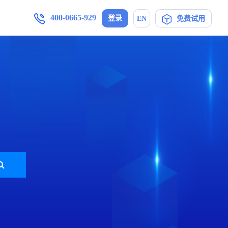
400-0665-929
登录
EN
免费试用
增值服务
产品手册
加入我们
,安卓/IOS软件下载
简信CRM4.0产品操作指导手册
母婴护理
定制开发
局未来
在信息时代，开展优质护理服务，信
..
息技术与护理业务的深度融合是...
免费CRM
营销策划
开源CRM
的转
互联网+服务对于企业来说是一个发
高...
展的契机,活动策划公司就得在...
旗舰企业版
教育培训
SaaS在线版
机制，
教育培训行业如雨后春笋般涌现，这
..
也带动了教育培训行业的发展，...
帮助中心