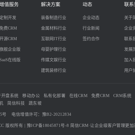
增值服务
解决方案
动态
联系
定制开发
装备制造行业
企业动态
关于
免费CRM
金属材料行业
行业新闻
企业
开源CRM
互联网IT行业
签约合作
联系
旗舰企业版
母婴护理行业
发展
SaaS在线版
传媒文娱行业
加入
建筑装修行业
用户
产开盘系统
移动办公
私有化部署
在线CRM
免费CRM
CRM系统
机
简信科技
蔬东坡
05号
电信增值许可：豫B2-20212834
CC
版权所有 |
豫ICP备18045871号-8
简信CRM·让企业级客户管理更加