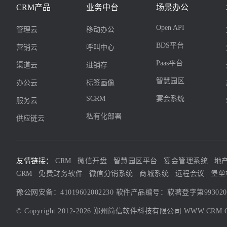
CRM产品
业务中台
场景办公
Open API
管理云
移动办公
BDS平台
营销云
呼叫中心
Paas平台
渠道云
进销存
智慧园区
办公云
标签画像
SCRM
宴会系统
服务云
私有化部署
供应链云
友情链接：
CRM
微信开盘
智慧园区平台
宴会管理系统
地
CRM
免费财务软件
微信分销系统
商城系统
远程会议
堡垒
豫公网安备：41019602002230
软件产品编号：软著登字第99302
© Copyright 2012-2026 郑州简信软件科技有限公司
WWW.CRM.