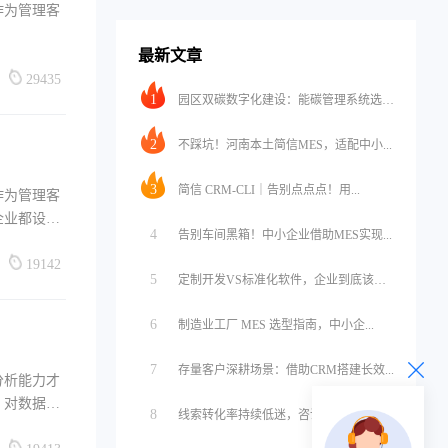
作为管理客
最新文章
29435
1
园区双碳数字化建设：能碳管理系统选型...
2
不踩坑！河南本土简信MES，适配中小...
3
简信 CRM-CLI｜告别点点点！用...
作为管理客
企业都设置
4
告别车间黑箱！中小企业借助MES实现...
19142
5
定制开发VS标准化软件，企业到底该怎...
6
制造业工厂 MES 选型指南，中小企...
7
存量客户深耕场景：借助CRM搭建长效...
分析能力才
，对数据的
8
线索转化率持续低迷，咨询培训企业缺的...