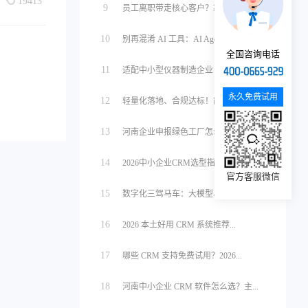
19413
9
员工离职带走核心客户？靠这套客户管理...
10
别再混淆 AI 工具：AI Agen...
全国咨询电话
11
适配中小型仪器制造企业！轻量化、标准...
永久免费试用
12
轻量化落地、合规达标！简信绿色能碳管...
13
河南企业申报绿色工厂怎么选能碳平台？...
14
2026中小企业CRM选型指南！6款...
官方客服微信
15
数字化三驾马车：大模型、智能体、RP...
16
2026 本土好用 CRM 系统推荐...
17
哪些 CRM 支持免费试用？2026...
18
河南中小企业 CRM 软件怎么选？主...