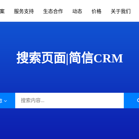
案
服务支持
生态合作
动态
价格
关于我们
场景办公
业务中台
升级日志
联系我们
移动端下载
发展历程
标准,产品价格
简信CRM产品升级日志、
通知
手机/平板APP
属材料
互联网IT
搜索页面|简信CRM
移动办公
Open API
色金属企业的信息系统对企业自身
互联网行业不断突破创新，布
现代化管理水平发挥了巨大作...
增长。面临快速变化的市场，产.
呼叫中心
BDS平台
筑装修
旅游休闲
进销存
先进的平台模式和前沿技术不断推
促进传统旅游业向现代旅游业
Paas平台
装修行业往信息化道路上发展...
化，加快旅游业的发展速度，提
标签画像
章
疗器械
外贸交易
智慧园区
SCRM
过数字化方式，随时和专家互动，
外贸行业独有的数据集中处理
受个性化的健康资讯，实现及...
可以有效地保护客户资源，降低.
私有化部署
宴会系统