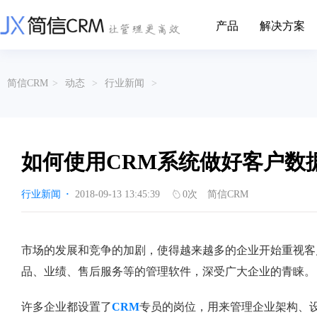
产品
解决方案
CRM系统行业解决方案
CRM产品
简信CRM
>
动态
>
行业新闻
>
帮助文档
关于简信
收费标准
企业资质
简信全系产品帮助说明文档
CRM产品收费标准,产品价格
管理云
装备制造
金属材料
企业客户关系全流程完整生命周期管理
实现装备制造业信息化与数字化，深
有色金属企业的
产品功能
用户协议
免责声明
挖现有客户价值以及开发更多新...
的现代化管理水平
如何使用CRM系统做好客户数
营销云
以CRM产品为基础的功能点
从营销获客到商机转化的全流程管理
传媒文娱
建筑装修
行业新闻
·
2018-09-13 13:45:39
0
次
简信CRM
传媒企业自身由于数字化传媒的发
用先进的平台模
渠道云
展，对其内部控制建设和完善也是...
进装修行业往信息
融合分公司、经销商、总部伙伴管理
办公云
金融保险
医疗器械
市场的发展和竞争的加剧，使得越来越多的企业开始重视客
涵盖多种售前/后服务元素功能和接入
互联网等相关信息技术的发展是支撑
通过数字化方式
品、业绩、售后服务等的管理软件，深受广大企业的青睐。
互联网金融模式发展的基石，给...
享受个性化的健康
服务云
涵盖多种售前/后服务元素功能和接入
许多企业都设置了
CRM
专员的岗位，用来管理企业架构、