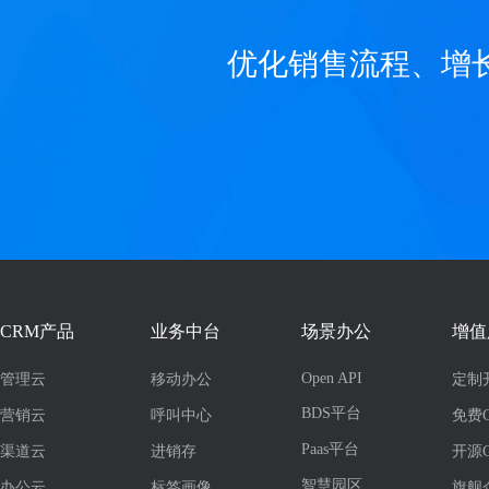
优化销售流程、增
CRM产品
业务中台
场景办公
增值
Open API
管理云
移动办公
定制
BDS平台
营销云
呼叫中心
免费
Paas平台
渠道云
进销存
开源
智慧园区
办公云
标签画像
旗舰