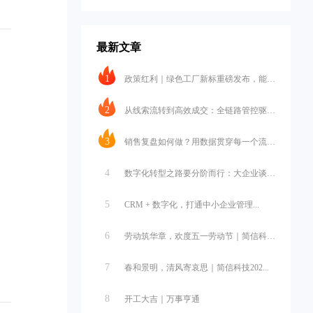
最新文章
1
政策红利｜绿色工厂新标重磅发布，能碳...
。
2
从线索流转到高效成交：全链路管控驱动...
3
销售复盘如何做？用数据贯穿每一个流程...
4
数字化转型之路要分阶而行：大企业谈战...
5
CRM + 数字化，打通中小企业管理...
6
劳动筑华章，欢度五一劳动节｜简信科技...
7
春和景明，清风寄哀思｜简信科技202...
8
开工大吉｜万事亨通