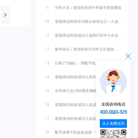
9
马年大吉｜简信科技丙午年春节放假通知
10
喜报|简信科技作为联合体单位之一入选...
11
喜报|简信科技成功入选闵行区中小企业...
12
新年快乐｜简信科技2026年元旦放假...
13
以客户为轴心：用数字化系统重塑销售管...
14
喜报|简信科技成功入选东营市中小企业...
15
半导体行业CRM需求调研与系统设计
全国咨询电话
16
喜报|简信科技成功入选淄博市中小企业...
17
喜报|简信科技成功入选温州市第一批中...
永久免费试用
18
数字浪潮下的必然选择：中小微企业管理...