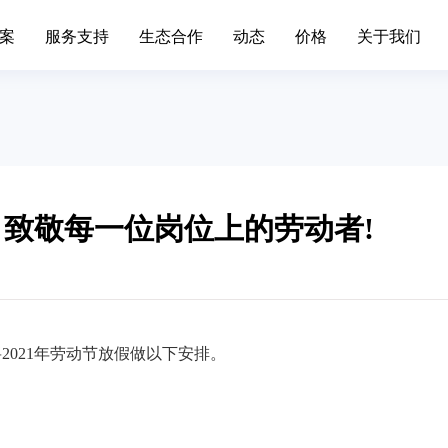
案
服务支持
生态合作
动态
价格
关于我们
场景办公
业务中台
升级日志
联系我们
移动端下载
发展历程
标准,产品价格
简信CRM产品升级日志、
通知
手机/平板APP
属材料
互联网IT
移动办公
Open API
色金属企业的信息系统对企业自身
互联网行业不断突破创新，布
现代化管理水平发挥了巨大作...
增长。面临快速变化的市场，产.
：致敬每一位岗位上的劳动者!
呼叫中心
BDS平台
筑装修
旅游休闲
进销存
先进的平台模式和前沿技术不断推
促进传统旅游业向现代旅游业
Paas平台
装修行业往信息化道路上发展...
化，加快旅游业的发展速度，提
标签画像
疗器械
外贸交易
智慧园区
2021年劳动节放假做以下安排。
SCRM
过数字化方式，随时和专家互动，
外贸行业独有的数据集中处理
受个性化的健康资讯，实现及...
可以有效地保护客户资源，降低.
私有化部署
宴会系统