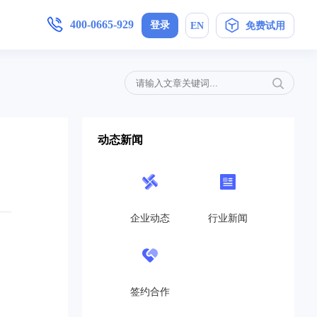
400-0665-929
登录
EN
免费试用
增值服务
产品手册
加入我们
,安卓/IOS软件下载
简信CRM4.0产品操作指导手册
母婴护理
定制开发
局未来
在信息时代，开展优质护理服务，信
动态新闻
..
息技术与护理业务的深度融合是...
免费CRM
营销策划
开源CRM
的转
互联网+服务对于企业来说是一个发
高...
展的契机,活动策划公司就得在...
企业动态
行业新闻
旗舰企业版
教育培训
SaaS在线版
机制，
教育培训行业如雨后春笋般涌现，这
..
也带动了教育培训行业的发展，...
帮助中心
签约合作