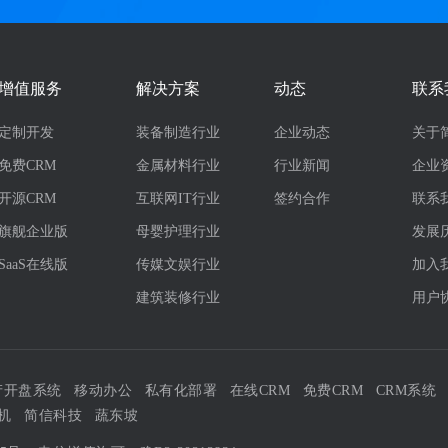
增值服务
解决方案
动态
联系
定制开发
装备制造行业
企业动态
关于
免费CRM
金属材料行业
行业新闻
企业
开源CRM
互联网IT行业
签约合作
联系
旗舰企业版
母婴护理行业
发展
SaaS在线版
传媒文娱行业
加入
建筑装修行业
用户
产开盘系统
移动办公
私有化部署
在线CRM
免费CRM
CRM系统
机
简信科技
蔬东坡