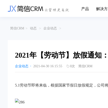
产品
解决方
CRM系统行业解决方案
CRM产品
简信CRM
>
动态
>
企业动态
>
帮助文档
关于简信
收费标准
企业资质
简信全系产品帮助说明文档
CRM产品收费
管理云
装备制造
金
企业客户关系全流程完整生命周期管理
实现装备制造业信息化与数字化，深
有
产品功能
用户协议
免责声明
挖现有客户价值以及开发更多新...
的
2021年【劳动节】放假通知
营销云
以CRM产品为基础的功能点
从营销获客到商机转化的全流程管理
传媒文娱
建
企业动态
·
2021-04-30 16:15:55
0
次
简信CRM
传媒企业自身由于数字化传媒的发
用
渠道云
展，对其内部控制建设和完善也是...
进
融合分公司、经销商、总部伙伴管理
办公云
金融保险
医
5.1劳动节即将来临，根据国家节假日放假规定，公司将
涵盖多种售前/后服务元素功能和接入
互联网等相关信息技术的发展是支撑
通
互联网金融模式发展的基石，给...
享
服务云
涵盖多种售前/后服务元素功能和接入