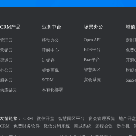
CRM产品
业务中台
场景办公
增值
Open API
管理云
移动办公
定制
BDS平台
营销云
呼叫中心
免费
Paas平台
渠道云
进销存
开源
智慧园区
办公云
标签画像
旗舰
宴会系统
SCRM
服务云
Saa
私有化部署
供应链云
友情链接：
CRM
微信开盘
智慧园区平台
宴会管理系统
地产开
CRM
免费财务软件
微信分销系统
商城系统
远程会议
堡垒机