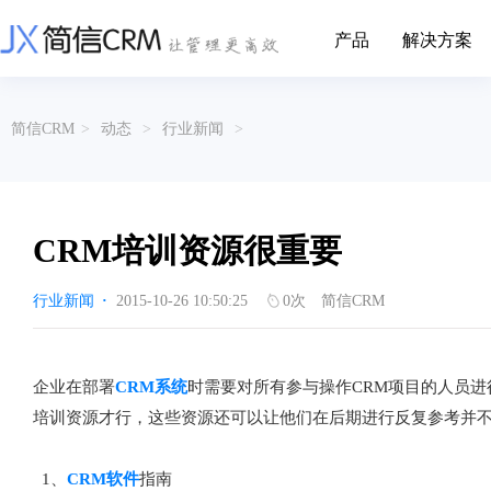
产品
解决方案
CRM系统行业解决方案
CRM产品
简信CRM
>
动态
>
行业新闻
>
帮助文档
关于简信
收费标准
企业资质
简信全系产品帮助说明文档
CRM产品收费标准,产品价格
管理云
装备制造
金属材料
企业客户关系全流程完整生命周期管理
实现装备制造业信息化与数字化，深
有色金属企业的
产品功能
用户协议
免责声明
挖现有客户价值以及开发更多新...
的现代化管理水平
CRM培训资源很重要
营销云
以CRM产品为基础的功能点
从营销获客到商机转化的全流程管理
传媒文娱
建筑装修
行业新闻
·
2015-10-26 10:50:25
0
次
简信CRM
传媒企业自身由于数字化传媒的发
用先进的平台模
渠道云
展，对其内部控制建设和完善也是...
进装修行业往信息
融合分公司、经销商、总部伙伴管理
办公云
金融保险
医疗器械
企业在部署
CRM系统
时需要对所有参与操作CRM项目的人员
涵盖多种售前/后服务元素功能和接入
互联网等相关信息技术的发展是支撑
通过数字化方式
培训资源才行，这些资源还可以让他们在后期进行反复参考并
互联网金融模式发展的基石，给...
享受个性化的健康
服务云
涵盖多种售前/后服务元素功能和接入
1、
CRM软件
指南