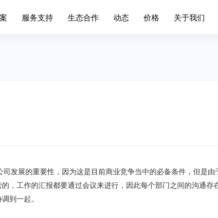
案
服务支持
生态合作
动态
价格
关于我们
场景办公
业务中台
升级日志
联系我们
移动端下载
发展历程
标准,产品价格
简信CRM产品升级日志、
通知
手机/平板APP
属材料
互联网IT
移动办公
Open API
色金属企业的信息系统对企业自身
互联网行业不断突破创新，布
现代化管理水平发挥了巨大作...
增长。面临快速变化的市场，产.
呼叫中心
BDS平台
筑装修
旅游休闲
进销存
先进的平台模式和前沿技术不断推
促进传统旅游业向现代旅游业
Paas平台
装修行业往信息化道路上发展...
化，加快旅游业的发展速度，提
标签画像
疗器械
外贸交易
智慧园区
公司发展的重要性，因为这是目前商业竞争当中的必备条件，但是由
SCRM
过数字化方式，随时和专家互动，
外贸行业独有的数据集中处理
营的，工作的汇报都要通过会议来进行，因此每个部门之间的沟通存
受个性化的健康资讯，实现及...
可以有效地保护客户资源，降低.
私有化部署
宴会系统
协调到一起。