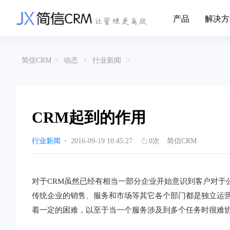
产品
解决方
CRM系统行业解决方案
CRM产品
简信CRM
>
动态
>
行业新闻
>
帮助文档
关于简信
收费标准
企业资质
简信全系产品帮助说明文档
CRM产品收费
管理云
装备制造
金
企业客户关系全流程完整生命周期管理
实现装备制造业信息化与数字化，深
有
产品功能
用户协议
免责声明
挖现有客户价值以及开发更多新...
的
CRM起到的作用
营销云
以CRM产品为基础的功能点
从营销获客到商机转化的全流程管理
传媒文娱
建
行业新闻
·
2016-09-19 10:45:27
0
次
简信CRM
传媒企业自身由于数字化传媒的发
用
渠道云
展，对其内部控制建设和完善也是...
进
融合分公司、经销商、总部伙伴管理
办公云
金融保险
医
对于CRM虽然已经有相当一部分企业开始意识到客户对于
涵盖多种售前/后服务元素功能和接入
互联网等相关信息技术的发展是支撑
通
传统企业的销售、服务和市场等其它各个部门都是独立运
互联网金融模式发展的基石，给...
享
服务云
着一定的困难，以至于当一个服务涉及到多个任务时很难
涵盖多种售前/后服务元素功能和接入