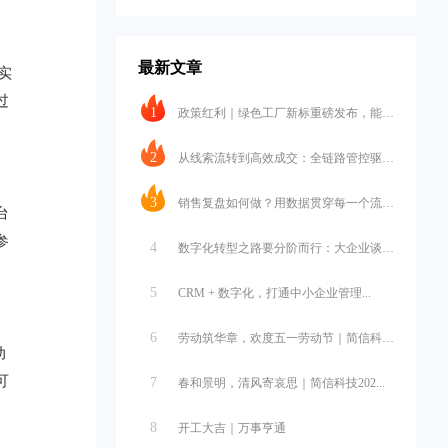
最新文章
实
过
1
政策红利｜绿色工厂新标重磅发布，能碳...
2
从线索流转到高效成交：全链路管控驱动...
3
销售复盘如何做？用数据贯穿每一个流程...
台
参
4
数字化转型之路要分阶而行：大企业谈战...
5
CRM + 数字化，打通中小企业管理...
6
劳动筑华章，欢度五一劳动节｜简信科技...
动
可
7
春和景明，清风寄哀思｜简信科技202...
8
开工大吉｜万事亨通