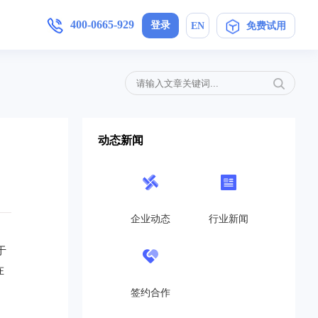
400-0665-929
登录
EN
免费试用
增值服务
产品手册
加入我们
,安卓/IOS软件下载
简信CRM4.0产品操作指导手册
母婴护理
定制开发
局未来
在信息时代，开展优质护理服务，信
动态新闻
..
息技术与护理业务的深度融合是...
免费CRM
营销策划
开源CRM
的转
互联网+服务对于企业来说是一个发
高...
展的契机,活动策划公司就得在...
企业动态
行业新闻
旗舰企业版
教育培训
于
SaaS在线版
机制，
教育培训行业如雨后春笋般涌现，这
在
..
也带动了教育培训行业的发展，...
帮助中心
签约合作