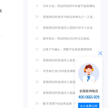
9
马年大吉｜简信科技丙午年春节放假通知
策
10
喜报|简信科技作为联合体单位之一入选...
11
喜报|简信科技成功入选闵行区中小企业...
12
新年快乐｜简信科技2026年元旦放假...
13
以客户为轴心：用数字化系统重塑销售管...
。
14
喜报|简信科技成功入选东营市中小企业...
15
半导体行业CRM需求调研与系统设计
16
喜报|简信科技成功入选淄博市中小企业...
全国咨询电话
17
喜报|简信科技成功入选温州市第一批中...
18
数字浪潮下的必然选择：中小微企业管理...
永久免费试用