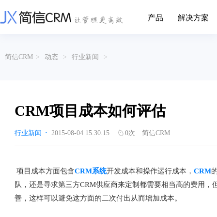
产品
解决方案
CRM系统行业解决方案
CRM产品
简信CRM
>
动态
>
行业新闻
>
帮助文档
关于简信
收费标准
企业资质
简信全系产品帮助说明文档
CRM产品收费标准,产品价格
管理云
装备制造
金属材料
企业客户关系全流程完整生命周期管理
实现装备制造业信息化与数字化，深
有色金属企业的
产品功能
用户协议
免责声明
挖现有客户价值以及开发更多新...
的现代化管理水平
CRM项目成本如何评估
营销云
以CRM产品为基础的功能点
从营销获客到商机转化的全流程管理
传媒文娱
建筑装修
行业新闻
·
2015-08-04 15:30:15
0
次
简信CRM
传媒企业自身由于数字化传媒的发
用先进的平台模
渠道云
展，对其内部控制建设和完善也是...
进装修行业往信息
融合分公司、经销商、总部伙伴管理
办公云
金融保险
医疗器械
项目成本方面包含
CRM系统
开发成本和操作运行成本，
CRM
涵盖多种售前/后服务元素功能和接入
互联网等相关信息技术的发展是支撑
通过数字化方式
队，还是寻求第三方CRM供应商来定制都需要相当高的费用，
互联网金融模式发展的基石，给...
享受个性化的健康
服务云
善，这样可以避免这方面的二次付出从而增加成本。
涵盖多种售前/后服务元素功能和接入