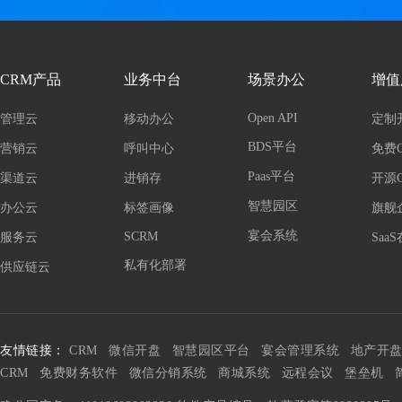
CRM产品
业务中台
场景办公
增值
Open API
管理云
移动办公
定制
BDS平台
营销云
呼叫中心
免费
Paas平台
渠道云
进销存
开源
智慧园区
办公云
标签画像
旗舰
宴会系统
SCRM
服务云
Saa
私有化部署
供应链云
友情链接：
CRM
微信开盘
智慧园区平台
宴会管理系统
地产开
CRM
免费财务软件
微信分销系统
商城系统
远程会议
堡垒机