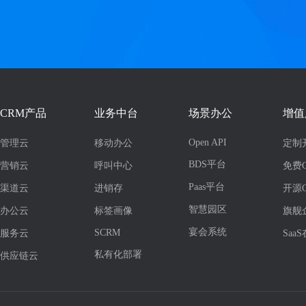
CRM产品
业务中台
场景办公
增值
Open API
管理云
移动办公
定制
BDS平台
营销云
呼叫中心
免费
Paas平台
渠道云
进销存
开源
智慧园区
办公云
标签画像
旗舰
宴会系统
SCRM
服务云
Saa
私有化部署
供应链云