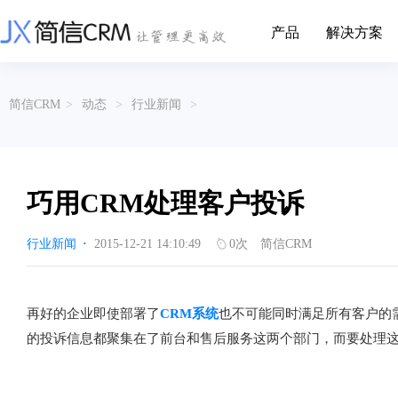
产品
解决方案
CRM系统行业解决方案
CRM产品
简信CRM
>
动态
>
行业新闻
>
帮助文档
关于简信
收费标准
企业资质
简信全系产品帮助说明文档
CRM产品收费标准,产品价格
管理云
装备制造
金属材料
企业客户关系全流程完整生命周期管理
实现装备制造业信息化与数字化，深
有色金属企业的
产品功能
用户协议
免责声明
挖现有客户价值以及开发更多新...
的现代化管理水平
巧用CRM处理客户投诉
营销云
以CRM产品为基础的功能点
从营销获客到商机转化的全流程管理
传媒文娱
建筑装修
行业新闻
·
2015-12-21 14:10:49
0
次
简信CRM
传媒企业自身由于数字化传媒的发
用先进的平台模
渠道云
展，对其内部控制建设和完善也是...
进装修行业往信息
融合分公司、经销商、总部伙伴管理
办公云
金融保险
医疗器械
再好的企业即使部署了
CRM系统
也不可能同时满足所有客户的
涵盖多种售前/后服务元素功能和接入
互联网等相关信息技术的发展是支撑
通过数字化方式
的投诉信息都聚集在了前台和售后服务这两个部门，而要处理
互联网金融模式发展的基石，给...
享受个性化的健康
服务云
涵盖多种售前/后服务元素功能和接入