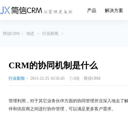
产品
解决方案
CRM系统行业解决方案
CRM产品
简信CRM
>
动态
>
行业新闻
>
帮助文档
关于简信
收费标准
企业资质
简信全系产品帮助说明文档
CRM产品收费标准,产品价格
管理云
装备制造
金属材料
企业客户关系全流程完整生命周期管理
实现装备制造业信息化与数字化，深
有色金属企业的
产品功能
用户协议
免责声明
挖现有客户价值以及开发更多新...
的现代化管理水平
CRM的协同机制是什么
营销云
以CRM产品为基础的功能点
从营销获客到商机转化的全流程管理
传媒文娱
建筑装修
行业新闻
·
2015-12-25 10:50:45
0
次
简信CRM
传媒企业自身由于数字化传媒的发
用先进的平台模
渠道云
展，对其内部控制建设和完善也是...
进装修行业往信息
融合分公司、经销商、总部伙伴管理
办公云
金融保险
医疗器械
管理利用，对于其它业务伙伴方面的协同管理并没深入地去了
涵盖多种售前/后服务元素功能和接入
互联网等相关信息技术的发展是支撑
通过数字化方式
伴和供应商之间进行协作管理，可以满足更多客户需求。
互联网金融模式发展的基石，给...
享受个性化的健康
服务云
涵盖多种售前/后服务元素功能和接入