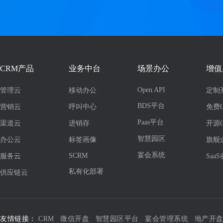
CRM产品
业务中台
场景办公
增值
Open API
管理云
移动办公
定制
BDS平台
营销云
呼叫中心
免费
Paas平台
渠道云
进销存
开源
智慧园区
办公云
标签画像
旗舰
宴会系统
SCRM
服务云
Saa
私有化部署
供应链云
友情链接：
CRM
微信开盘
智慧园区平台
宴会管理系统
地产开