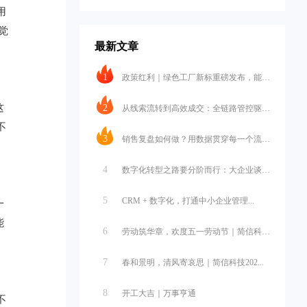
用
觉
最新文章
1
政策红利｜绿色工厂新标重磅发布，能碳...
这
2
从线索流转到高效成交：全链路管控驱动...
不
3
销售复盘如何做？用数据贯穿每一个流程...
4
数字化转型之路要分阶而行：大企业谈战...
5
CRM + 数字化，打通中小企业管理...
一
能
6
劳动筑华章，欢度五一劳动节｜简信科技...
7
春和景明，清风寄哀思｜简信科技202...
8
开工大吉｜万事亨通
不