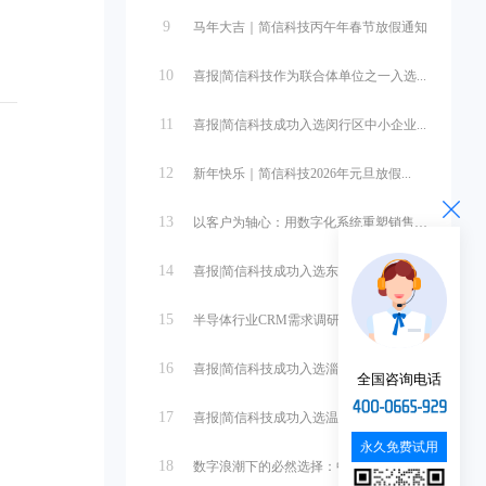
9
马年大吉｜简信科技丙午年春节放假通知
10
喜报|简信科技作为联合体单位之一入选...
11
喜报|简信科技成功入选闵行区中小企业...
12
新年快乐｜简信科技2026年元旦放假...
。
13
以客户为轴心：用数字化系统重塑销售管...
14
喜报|简信科技成功入选东营市中小企业...
15
半导体行业CRM需求调研与系统设计
16
喜报|简信科技成功入选淄博市中小企业...
全国咨询电话
17
喜报|简信科技成功入选温州市第一批中...
永久免费试用
18
数字浪潮下的必然选择：中小微企业管理...