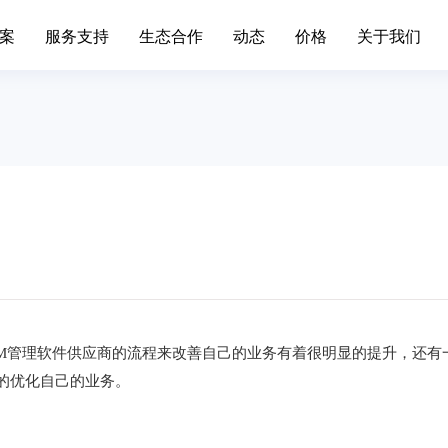
案
服务支持
生态合作
动态
价格
关于我们
场景办公
业务中台
升级日志
联系我们
移动端下载
发展历程
标准,产品价格
简信CRM产品升级日志、
通知
手机/平板APP
属材料
互联网IT
移动办公
Open API
色金属企业的信息系统对企业自身
互联网行业不断突破创新，布
现代化管理水平发挥了巨大作...
增长。面临快速变化的市场，产.
呼叫中心
BDS平台
筑装修
旅游休闲
进销存
先进的平台模式和前沿技术不断推
促进传统旅游业向现代旅游业
Paas平台
装修行业往信息化道路上发展...
化，加快旅游业的发展速度，提
标签画像
疗器械
外贸交易
智慧园区
M管理软件供应商的流程来改善自己的业务有着很明显的提升，还有
SCRM
过数字化方式，随时和专家互动，
外贸行业独有的数据集中处理
的优化自己的业务。
受个性化的健康资讯，实现及...
可以有效地保护客户资源，降低.
私有化部署
宴会系统