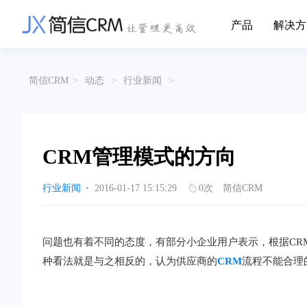
产品
解决方
CRM系统行业解决方案
CRM产品
简信CRM
>
动态
>
行业新闻
>
帮助文档
关于简信
收费标准
企业资质
简信全系产品帮助说明文档
CRM产品收费
管理云
装备制造
金
企业客户关系全流程完整生命周期管理
实现装备制造业信息化与数字化，深
有
产品功能
用户协议
免责声明
挖现有客户价值以及开发更多新...
的
CRM管理模式的方向
营销云
以CRM产品为基础的功能点
从营销获客到商机转化的全流程管理
传媒文娱
建
行业新闻
·
2016-01-17 15:15:29
0
次
简信CRM
传媒企业自身由于数字化传媒的发
用
渠道云
展，对其内部控制建设和完善也是...
进
融合分公司、经销商、总部伙伴管理
办公云
金融保险
医
问题也有着不同的态度，有部分小企业用户表示，根据CR
涵盖多种售前/后服务元素功能和接入
互联网等相关信息技术的发展是支撑
通
种看法就是与之相反的，认为供应商的
CRM
流程不能合理
互联网金融模式发展的基石，给...
享
服务云
涵盖多种售前/后服务元素功能和接入