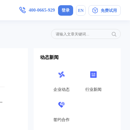
400-0665-929
登录
EN
免费试用
增值服务
产品手册
加入我们
,安卓/IOS软件下载
简信CRM4.0产品操作指导手册
母婴护理
定制开发
局未来
在信息时代，开展优质护理服务，信
动态新闻
..
息技术与护理业务的深度融合是...
免费CRM
营销策划
开源CRM
的转
互联网+服务对于企业来说是一个发
高...
展的契机,活动策划公司就得在...
企业动态
行业新闻
旗舰企业版
教育培训
一
SaaS在线版
机制，
教育培训行业如雨后春笋般涌现，这
..
也带动了教育培训行业的发展，...
帮助中心
签约合作