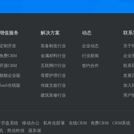
增值服务
解决方案
动态
联系
定制开发
装备制造行业
企业动态
关于
免费CRM
金属材料行业
行业新闻
企业
开源CRM
互联网IT行业
签约合作
联系
旗舰企业版
母婴护理行业
发展
SaaS在线版
传媒文娱行业
加入
建筑装修行业
用户
产开盘系统
移动办公
私有化部署
在线CRM
免费CRM
CRM系统
机
简信科技
蔬东坡