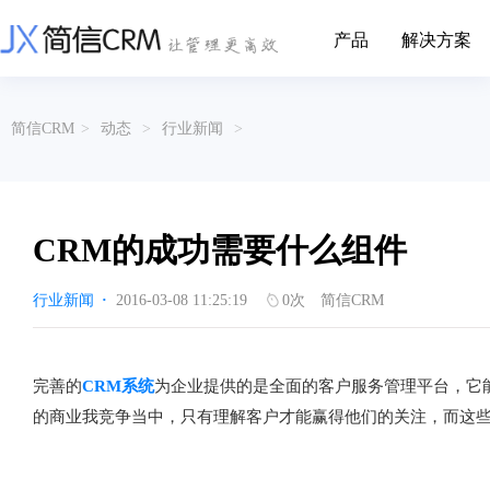
产品
解决方案
CRM系统行业解决方案
CRM产品
简信CRM
>
动态
>
行业新闻
>
帮助文档
关于简信
收费标准
企业资质
简信全系产品帮助说明文档
CRM产品收费标准,产品价格
管理云
装备制造
金属材料
企业客户关系全流程完整生命周期管理
实现装备制造业信息化与数字化，深
有色金属企业的
产品功能
用户协议
免责声明
挖现有客户价值以及开发更多新...
的现代化管理水平
CRM的成功需要什么组件
营销云
以CRM产品为基础的功能点
从营销获客到商机转化的全流程管理
传媒文娱
建筑装修
行业新闻
·
2016-03-08 11:25:19
0
次
简信CRM
传媒企业自身由于数字化传媒的发
用先进的平台模
渠道云
展，对其内部控制建设和完善也是...
进装修行业往信息
融合分公司、经销商、总部伙伴管理
办公云
金融保险
医疗器械
完善的
CRM系统
为企业提供的是全面的客户服务管理平台，它
涵盖多种售前/后服务元素功能和接入
互联网等相关信息技术的发展是支撑
通过数字化方式
的商业我竞争当中，只有理解客户才能赢得他们的关注，而这
互联网金融模式发展的基石，给...
享受个性化的健康
服务云
涵盖多种售前/后服务元素功能和接入