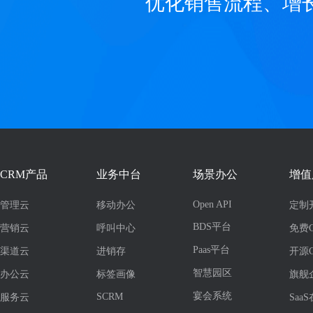
优化销售流程、增
CRM产品
业务中台
场景办公
增值
Open API
管理云
移动办公
定制
BDS平台
营销云
呼叫中心
免费
Paas平台
渠道云
进销存
开源
智慧园区
办公云
标签画像
旗舰
宴会系统
SCRM
服务云
Saa