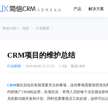
产品
解决方案
CRM系统行业解决方案
CRM产品
简信CRM
>
动态
>
行业新闻
>
帮助文档
关于简信
收费标准
企业资质
简信全系产品帮助说明文档
CRM产品收费标准,产品价格
管理云
装备制造
金属材料
企业客户关系全流程完整生命周期管理
实现装备制造业信息化与数字化，深
有色金属企业的
产品功能
用户协议
免责声明
挖现有客户价值以及开发更多新...
的现代化管理水平
CRM项目的维护总结
营销云
以CRM产品为基础的功能点
从营销获客到商机转化的全流程管理
传媒文娱
建筑装修
行业新闻
·
2016-04-05 15:15:25
0
次
简信CRM
传媒企业自身由于数字化传媒的发
用先进的平台模
渠道云
展，对其内部控制建设和完善也是...
进装修行业往信息
融合分公司、经销商、总部伙伴管理
办公云
金融保险
医疗器械
CRM
项目启动后有很需要关注的事项，这些事项需要按照优先
涵盖多种售前/后服务元素功能和接入
互联网等相关信息技术的发展是支撑
通过数字化方式
内部推广CRM的运用，在项目后，管理人员的每个决定都会影
互联网金融模式发展的基石，给...
享受个性化的健康
服务云
关的新功能开发和计划，同时也要重视员工的反馈，这样可以让
涵盖多种售前/后服务元素功能和接入