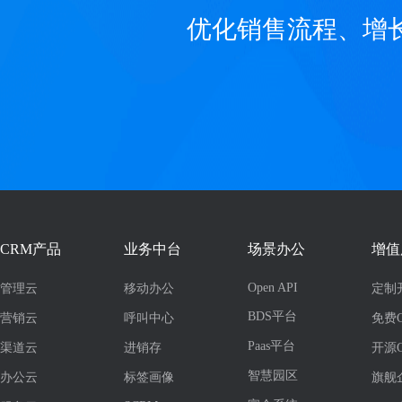
优化销售流程、增
CRM产品
业务中台
场景办公
增值
Open API
管理云
移动办公
定制
BDS平台
营销云
呼叫中心
免费
Paas平台
渠道云
进销存
开源
智慧园区
办公云
标签画像
旗舰