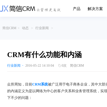
产品
解决方案
CRM系统行业解决方案
CRM产品
简信CRM
>
动态
>
行业新闻
>
帮助文档
关于简信
收费标准
企业资质
简信全系产品帮助说明文档
CRM产品收费标准,产品价格
管理云
装备制造
金属材料
企业客户关系全流程完整生命周期管理
实现装备制造业信息化与数字化，深
有色金属企业的
产品功能
用户协议
免责声明
挖现有客户价值以及开发更多新...
的现代化管理水平
CRM有什么功能和内涵
营销云
以CRM产品为基础的功能点
从营销获客到商机转化的全流程管理
传媒文娱
建筑装修
行业新闻
·
2016-05-22 14:10:04
0
次
简信CRM
传媒企业自身由于数字化传媒的发
用先进的平台模
渠道云
展，对其内部控制建设和完善也是...
进装修行业往信息
融合分公司、经销商、总部伙伴管理
办公云
金融保险
医疗器械
众所周知，目前
CRM系统
被广泛用于电子商务企业，其中大部
涵盖多种售前/后服务元素功能和接入
互联网等相关信息技术的发展是支撑
通过数字化方式
的内涵定义为是以网络为中心的客户关系和业务管理系统，实
互联网金融模式发展的基石，给...
享受个性化的健康
服务云
下不少的问题：
涵盖多种售前/后服务元素功能和接入