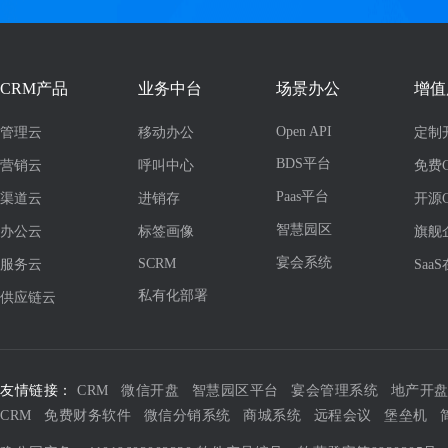
CRM产品
业务中台
场景办公
增值
Open API
管理云
移动办公
定制
BDS平台
营销云
呼叫中心
免费
Paas平台
渠道云
进销存
开源
智慧园区
办公云
标签画像
旗舰
宴会系统
SCRM
服务云
Saa
私有化部署
供应链云
友情链接：
CRM
微信开盘
智慧园区平台
宴会管理系统
地产开
CRM
免费财务软件
微信分销系统
商城系统
远程会议
堡垒机