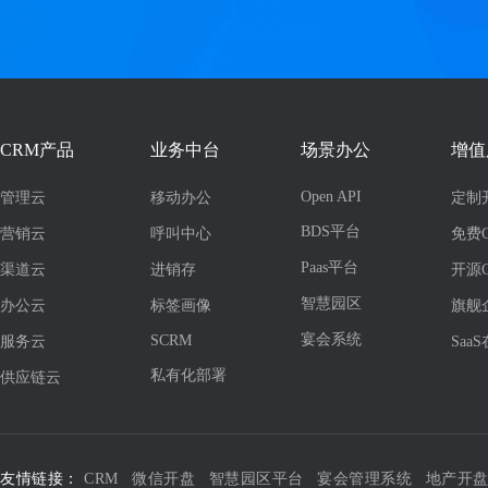
CRM产品
业务中台
场景办公
增值
Open API
管理云
移动办公
定制
BDS平台
营销云
呼叫中心
免费
Paas平台
渠道云
进销存
开源
智慧园区
办公云
标签画像
旗舰
宴会系统
SCRM
服务云
Saa
私有化部署
供应链云
友情链接：
CRM
微信开盘
智慧园区平台
宴会管理系统
地产开