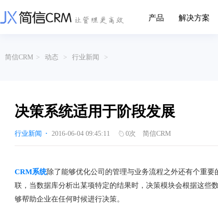
产品
解决方案
CRM系统行业解决方案
CRM产品
简信CRM
>
动态
>
行业新闻
>
帮助文档
关于简信
收费标准
企业资质
简信全系产品帮助说明文档
CRM产品收费标准,产品价格
管理云
装备制造
金属材料
企业客户关系全流程完整生命周期管理
实现装备制造业信息化与数字化，深
有色金属企业的
产品功能
用户协议
免责声明
挖现有客户价值以及开发更多新...
的现代化管理水平
决策系统适用于阶段发展
营销云
以CRM产品为基础的功能点
从营销获客到商机转化的全流程管理
传媒文娱
建筑装修
行业新闻
·
2016-06-04 09:45:11
0
次
简信CRM
传媒企业自身由于数字化传媒的发
用先进的平台模
渠道云
展，对其内部控制建设和完善也是...
进装修行业往信息
融合分公司、经销商、总部伙伴管理
办公云
金融保险
医疗器械
CRM系统
除了能够优化公司的管理与业务流程之外还有个重要
涵盖多种售前/后服务元素功能和接入
互联网等相关信息技术的发展是支撑
通过数字化方式
联，当数据库分析出某项特定的结果时，决策模块会根据这些
互联网金融模式发展的基石，给...
享受个性化的健康
服务云
够帮助企业在任何时候进行决策。
涵盖多种售前/后服务元素功能和接入