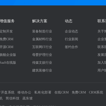
增值服务
解决方案
动态
联系
定制开发
装备制造行业
企业动态
关于
免费CRM
金属材料行业
行业新闻
企业
开源CRM
互联网IT行业
签约合作
联系
旗舰企业版
母婴护理行业
发展
SaaS在线版
传媒文娱行业
加入
建筑装修行业
用户
产开盘系统
移动办公
私有化部署
在线CRM
免费CRM
CRM系统
机
简信科技
蔬东坡