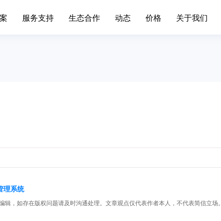
案
服务支持
生态合作
动态
价格
关于我们
场景办公
业务中台
升级日志
联系我们
移动端下载
发展历程
标准,产品价格
简信CRM产品升级日志、
通知
手机/平板APP
属材料
互联网IT
移动办公
Open API
色金属企业的信息系统对企业自身
互联网行业不断突破创新，布
现代化管理水平发挥了巨大作...
增长。面临快速变化的市场，产.
呼叫中心
BDS平台
筑装修
旅游休闲
进销存
先进的平台模式和前沿技术不断推
促进传统旅游业向现代旅游业
Paas平台
装修行业往信息化道路上发展...
化，加快旅游业的发展速度，提
标签画像
疗器械
外贸交易
智慧园区
SCRM
过数字化方式，随时和专家互动，
外贸行业独有的数据集中处理
户管理系统
受个性化的健康资讯，实现及...
可以有效地保护客户资源，降低.
私有化部署
宴会系统
编辑，如存在版权问题请及时沟通处理。文章观点仅代表作者本人，不代表简信立场