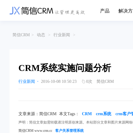
产品
解决方
CRM系统行业解决方案
CRM产品
简信CRM
>
动态
>
行业新闻
>
帮助文档
关于简信
收费标准
企业资质
简信全系产品帮助说明文档
CRM产品收费
管理云
装备制造
金
企业客户关系全流程完整生命周期管理
实现装备制造业信息化与数字化，深
有
产品功能
用户协议
免责声明
挖现有客户价值以及开发更多新...
的
CRM系统实施问题分析
营销云
以CRM产品为基础的功能点
从营销获客到商机转化的全流程管理
传媒文娱
建
行业新闻
·
2016-10-08 10:50:23
0
次
简信CRM
传媒企业自身由于数字化传媒的发
用
渠道云
展，对其内部控制建设和完善也是...
进
融合分公司、经销商、总部伙伴管理
办公云
金融保险
医
涵盖多种售前/后服务元素功能和接入
互联网等相关信息技术的发展是支撑
通
文章来源：简信CRM
互联网金融模式发展的基石，给...
本文Tags：
CRM
crm系统
crm客
享
服务云
声明：简信文章如需转载请注明原创来源。本站部分文章和图片来源网络
涵盖多种售前/后服务元素功能和接入
简信CRM www.crm.cc
客户关系管理系统