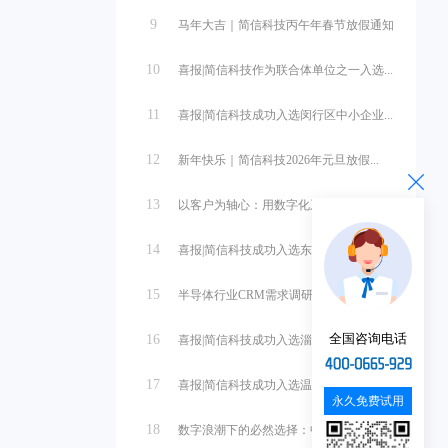
9
马年大吉｜简信科技丙午年春节放假通知
10
喜报|简信科技作为联合体单位之一入选...
11
喜报|简信科技成功入选闵行区中小企业...
12
新年快乐｜简信科技2026年元旦放假...
13
以客户为轴心：用数字化系统重塑销售管...
14
喜报|简信科技成功入选东营市中小企业...
15
半导体行业CRM需求调研与系统设计
全国咨询电话
16
喜报|简信科技成功入选淄博市中小企业...
17
喜报|简信科技成功入选温州市第一批中...
永久免费试用
18
数字浪潮下的必然选择：中小微企业管理...