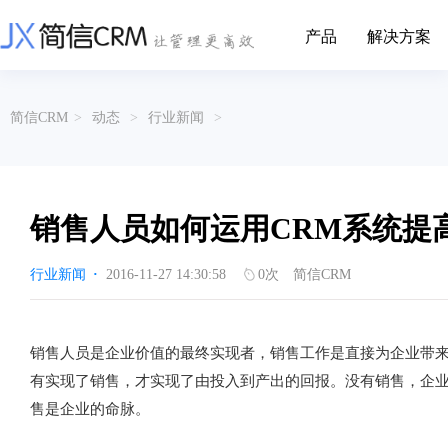
产品
解决方案
CRM系统行业解决方案
CRM产品
简信CRM
>
动态
>
行业新闻
>
帮助文档
关于简信
收费标准
企业资质
简信全系产品帮助说明文档
CRM产品收费标准,产品价格
管理云
装备制造
金属材料
企业客户关系全流程完整生命周期管理
实现装备制造业信息化与数字化，深
有色金属企业的
产品功能
用户协议
免责声明
挖现有客户价值以及开发更多新...
的现代化管理水平
销售人员如何运用CRM系统提
营销云
以CRM产品为基础的功能点
从营销获客到商机转化的全流程管理
传媒文娱
建筑装修
行业新闻
·
2016-11-27 14:30:58
0
次
简信CRM
传媒企业自身由于数字化传媒的发
用先进的平台模
渠道云
展，对其内部控制建设和完善也是...
进装修行业往信息
融合分公司、经销商、总部伙伴管理
办公云
金融保险
医疗器械
销售人员是企业价值的最终实现者，销售工作是直接为企业带
涵盖多种售前/后服务元素功能和接入
互联网等相关信息技术的发展是支撑
通过数字化方式
有实现了销售，才实现了由投入到产出的回报。没有销售，企
互联网金融模式发展的基石，给...
享受个性化的健康
服务云
售是企业的命脉。
涵盖多种售前/后服务元素功能和接入