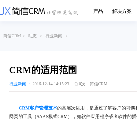
产品
解决方案
CRM系统行业解决方案
CRM产品
简信CRM
>
动态
>
行业新闻
>
帮助文档
关于简信
收费标准
企业资质
简信全系产品帮助说明文档
CRM产品收费标准,产品价格
管理云
装备制造
金属材料
企业客户关系全流程完整生命周期管理
实现装备制造业信息化与数字化，深
有色金属企业的
产品功能
用户协议
免责声明
挖现有客户价值以及开发更多新...
的现代化管理水平
CRM的适用范围
营销云
以CRM产品为基础的功能点
从营销获客到商机转化的全流程管理
传媒文娱
建筑装修
行业新闻
·
2016-12-14 14:15:23
0
次
简信CRM
传媒企业自身由于数字化传媒的发
用先进的平台模
渠道云
展，对其内部控制建设和完善也是...
进装修行业往信息
融合分公司、经销商、总部伙伴管理
办公云
金融保险
医疗器械
CRM客户管理技术
的高层次运用，是通过了解客户的习惯
涵盖多种售前/后服务元素功能和接入
互联网等相关信息技术的发展是支撑
通过数字化方式
网页的工具（SAAS模式CRM），如软件应用程序或者软件的
互联网金融模式发展的基石，给...
享受个性化的健康
服务云
涵盖多种售前/后服务元素功能和接入