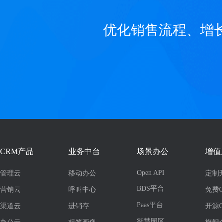
优化销售流程、增
CRM产品
业务中台
场景办公
增值
Open API
管理云
移动办公
定制
BDS平台
营销云
呼叫中心
免费
Paas平台
渠道云
进销存
开源
智慧园区