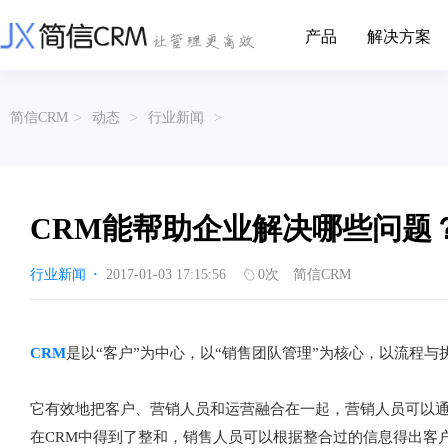
产品
解决方案
CRM系统行业解决方案
CRM产品
简信CRM
>
动态
>
行业新闻
>
帮助文档
关于简信
收费标准
企业资质
简信全系产品帮助说明文档
CRM产品收费标准,产品价格
管理云
装备制造
金属材料
企业客户关系全流程完整生命周期管理
实现装备制造业信息化与数字化，深
有色金属企业的
产品功能
用户协议
免责声明
挖现有客户价值以及开发更多新...
的现代化管理水平
CRM能帮助企业解决哪些问题
营销云
以CRM产品为基础的功能点
从营销获客到商机转化的全流程管理
传媒文娱
建筑装修
行业新闻
·
2017-01-03 17:15:56
0
次
简信CRM
传媒企业自身由于数字化传媒的发
用先进的平台模
渠道云
展，对其内部控制建设和完善也是...
进装修行业往信息
融合分公司、经销商、总部伙伴管理
办公云
金融保险
医疗器械
CRM
是以“客户”为中心，以“销售团队管理”为核心，以流程与
涵盖多种售前/后服务元素功能和接入
互联网等相关信息技术的发展是支撑
通过数字化方式
互联网金融模式发展的基石，给...
享受个性化的健康
服务云
它有效地把客户、营销人员和运营融合在一起，营销人员可以通
涵盖多种售前/后服务元素功能和接入
在CRM中得到了整和，销售人员可以根据整合过的信息得出客