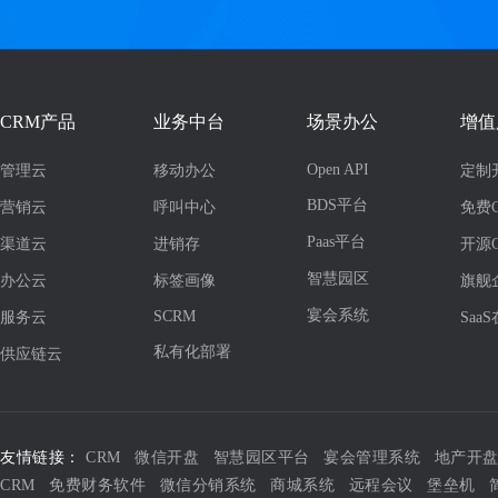
CRM产品
业务中台
场景办公
增值
Open API
管理云
移动办公
定制
BDS平台
营销云
呼叫中心
免费
Paas平台
渠道云
进销存
开源
智慧园区
办公云
标签画像
旗舰
宴会系统
SCRM
服务云
Saa
私有化部署
供应链云
友情链接：
CRM
微信开盘
智慧园区平台
宴会管理系统
地产开
CRM
免费财务软件
微信分销系统
商城系统
远程会议
堡垒机