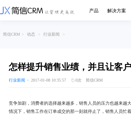
产品
解决方案
CRM系统行业解决方案
CRM产品
简信CRM
>
动态
>
行业新闻
>
帮助文档
关于简信
收费标准
企业资质
简信全系产品帮助说明文档
CRM产品收费标准,产品价格
管理云
装备制造
金属材料
企业客户关系全流程完整生命周期管理
实现装备制造业信息化与数字化，深
有色金属企业的
产品功能
用户协议
免责声明
挖现有客户价值以及开发更多新...
的现代化管理水平
怎样提升销售业绩，并且让客
营销云
以CRM产品为基础的功能点
从营销获客到商机转化的全流程管理
传媒文娱
建筑装修
行业新闻
·
2017-01-08 10:35:57
0
次
简信CRM
传媒企业自身由于数字化传媒的发
用先进的平台模
渠道云
展，对其内部控制建设和完善也是...
进装修行业往信息
融合分公司、经销商、总部伙伴管理
办公云
金融保险
医疗器械
竞争加剧，消费者的选择越来越多，销售人员的压力也越来越
涵盖多种售前/后服务元素功能和接入
互联网等相关信息技术的发展是支撑
通过数字化方式
情况下，销售工作在订单成交的那一刻就停止了，销售人员忙
互联网金融模式发展的基石，给...
享受个性化的健康
服务云
涵盖多种售前/后服务元素功能和接入