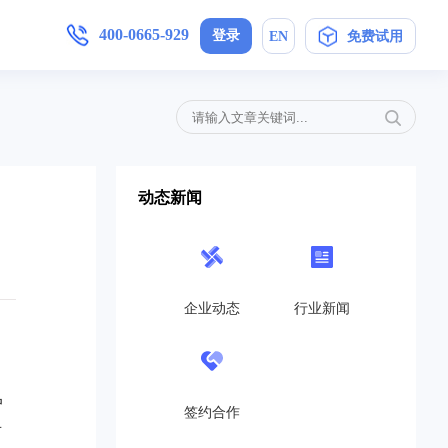
400-0665-929
登录
EN
免费试用
增值服务
产品手册
加入我们
,安卓/IOS软件下载
简信CRM4.0产品操作指导手册
母婴护理
定制开发
局未来
在信息时代，开展优质护理服务，信
动态新闻
..
息技术与护理业务的深度融合是...
免费CRM
营销策划
开源CRM
的转
互联网+服务对于企业来说是一个发
高...
展的契机,活动策划公司就得在...
企业动态
行业新闻
旗舰企业版
教育培训
SaaS在线版
机制，
教育培训行业如雨后春笋般涌现，这
..
也带动了教育培训行业的发展，...
户
帮助中心
签约合作
可