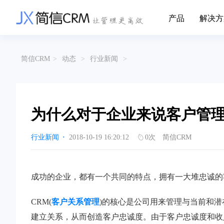
产品
解决方
CRM系统行业解决方案
CRM产品
简信CRM
>
动态
>
行业新闻
>
帮助文档
关于简信
收费标准
企业资质
简信全系产品帮助说明文档
CRM产品收费
管理云
装备制造
金
企业客户关系全流程完整生命周期管理
实现装备制造业信息化与数字化，深
有
产品功能
用户协议
免责声明
挖现有客户价值以及开发更多新...
的
为什么对于企业来说客户管
营销云
以CRM产品为基础的功能点
从营销获客到商机转化的全流程管理
传媒文娱
建
行业新闻
·
2018-10-19 16:20:12
0
次
简信CRM
传媒企业自身由于数字化传媒的发
用
渠道云
展，对其内部控制建设和完善也是...
进
融合分公司、经销商、总部伙伴管理
办公云
金融保险
医
成功的企业，都有一个共同的特点，拥有一大堆忠诚的
涵盖多种售前/后服务元素功能和接入
互联网等相关信息技术的发展是支撑
通
互联网金融模式发展的基石，给...
享
服务云
CRM(
客户关系管理
)的核心是公司用来管理与当前和
涵盖多种售前/后服务元素功能和接入
建立关系，从而创造客户忠诚度。由于客户忠诚度和收