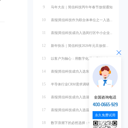
9
马年大吉｜简信科技丙午年春节放假通知
10
喜报|简信科技作为联合体单位之一入选...
11
喜报|简信科技成功入选闵行区中小企业...
。
12
新年快乐｜简信科技2026年元旦放假...
13
以客户为轴心：用数字化系统重塑销售管...
14
喜报|简信科技成功入选东营市中小企业...
15
半导体行业CRM需求调研与系统设计
16
全国咨询电话
喜报|简信科技成功入选淄博市中小企业...
17
喜报|简信科技成功入选温州市第一批中...
永久免费试用
18
数字浪潮下的必然选择：中小微企业管理...