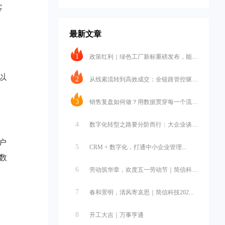
客
最新文章
1
政策红利｜绿色工厂新标重磅发布，能碳...
以
2
从线索流转到高效成交：全链路管控驱动...
3
销售复盘如何做？用数据贯穿每一个流程...
4
数字化转型之路要分阶而行：大企业谈战...
户
5
CRM + 数字化，打通中小企业管理...
数
6
劳动筑华章，欢度五一劳动节｜简信科技...
7
春和景明，清风寄哀思｜简信科技202...
8
开工大吉｜万事亨通
以