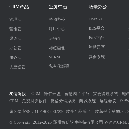
CRM产品
业务中台
场景办公
Open API
管理云
移动办公
BDS平台
营销云
呼叫中心
Paas平台
渠道云
进销存
智慧园区
办公云
标签画像
宴会系统
SCRM
服务云
私有化部署
供应链云
友情链接：
CRM
微信开盘
智慧园区平台
宴会管理系统
地
CRM
免费财务软件
微信分销系统
商城系统
远程会议
堡垒
豫公网安备：41019602002230
软件产品编号：软著登字第99302
© Copyright 2012-2026 郑州简信软件科技有限公司
WWW.CRM.