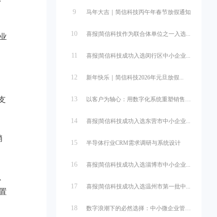
9
马年大吉｜简信科技丙午年春节放假通知
10
喜报|简信科技作为联合体单位之一入选...
业
11
喜报|简信科技成功入选闵行区中小企业...
12
新年快乐｜简信科技2026年元旦放假...
支
13
以客户为轴心：用数字化系统重塑销售管...
14
喜报|简信科技成功入选东营市中小企业...
销
15
半导体行业CRM需求调研与系统设计
16
喜报|简信科技成功入选淄博市中小企业...
以
17
喜报|简信科技成功入选温州市第一批中...
置
18
数字浪潮下的必然选择：中小微企业管理...