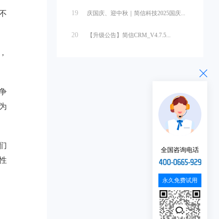
不
19
庆国庆、迎中秋｜简信科技2025国庆...
20
【升级公告】简信CRM_V4.7.5...
，
争
为
们
全国咨询电话
性
永久免费试用