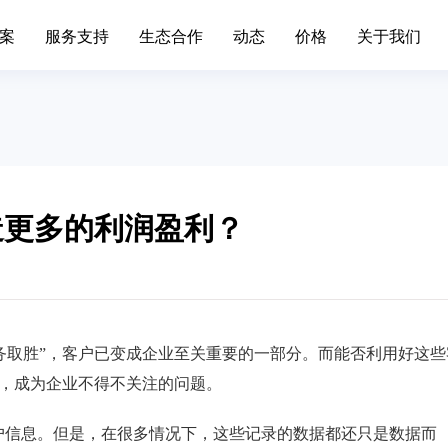
案
服务支持
生态合作
动态
价格
关于我们
场景办公
业务中台
升级日志
联系我们
移动端下载
发展历程
标准,产品价格
简信CRM产品升级日志、
通知
手机/平板APP
属材料
互联网IT
移动办公
Open API
色金属企业的信息系统对企业自身
互联网行业不断突破创新，布
现代化管理水平发挥了巨大作...
增长。面临快速变化的市场，产.
造更多的利润盈利？
呼叫中心
BDS平台
筑装修
旅游休闲
进销存
先进的平台模式和前沿技术不断推
促进传统旅游业向现代旅游业
Paas平台
装修行业往信息化道路上发展...
化，加快旅游业的发展速度，提
标签画像
疗器械
外贸交易
智慧园区
服务取胜”，客户已变成企业至关重要的一部分。而能否利用好这些
SCRM
过数字化方式，随时和专家互动，
外贸行业独有的数据集中处理
，成为企业不得不关注的问题。
受个性化的健康资讯，实现及...
可以有效地保护客户资源，降低.
私有化部署
宴会系统
户信息。但是，在很多情况下，这些记录的数据都还只是数据而