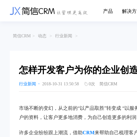
产品
解决方
CRM系统行业解决方案
CRM产品
简信CRM
>
动态
>
行业新闻
>
帮助文档
关于简信
收费标准
企业资质
简信全系产品帮助说明文档
CRM产品收费
管理云
装备制造
金
企业客户关系全流程完整生命周期管理
实现装备制造业信息化与数字化，深
有
产品功能
用户协议
免责声明
挖现有客户价值以及开发更多新...
的
怎样开发客户为你的企业创
营销云
以CRM产品为基础的功能点
从营销获客到商机转化的全流程管理
传媒文娱
建
行业新闻
·
2018-10-31 13:50:58
0
次
简信CRM
传媒企业自身由于数字化传媒的发
用
渠道云
展，对其内部控制建设和完善也是...
进
融合分公司、经销商、总部伙伴管理
办公云
金融保险
医
市场不断的变幻，从之前的“以产品取胜”转变成 “以
涵盖多种售前/后服务元素功能和接入
互联网等相关信息技术的发展是支撑
通
户的资料，让客户更多地消费，为自己创造更多的利润
互联网金融模式发展的基石，给...
享
服务云
涵盖多种售前/后服务元素功能和接入
许多企业纷纷跟上潮流，借助
CRM
来帮助自己梳理客