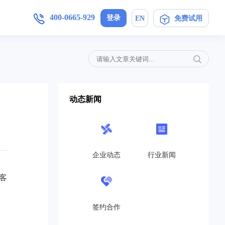
400-0665-929
登录
EN
免费试用
增值服务
产品手册
加入我们
,安卓/IOS软件下载
简信CRM4.0产品操作指导手册
母婴护理
定制开发
局未来
在信息时代，开展优质护理服务，信
动态新闻
..
息技术与护理业务的深度融合是...
免费CRM
营销策划
开源CRM
的转
互联网+服务对于企业来说是一个发
高...
展的契机,活动策划公司就得在...
企业动态
行业新闻
旗舰企业版
教育培训
客
SaaS在线版
机制，
教育培训行业如雨后春笋般涌现，这
..
也带动了教育培训行业的发展，...
帮助中心
签约合作