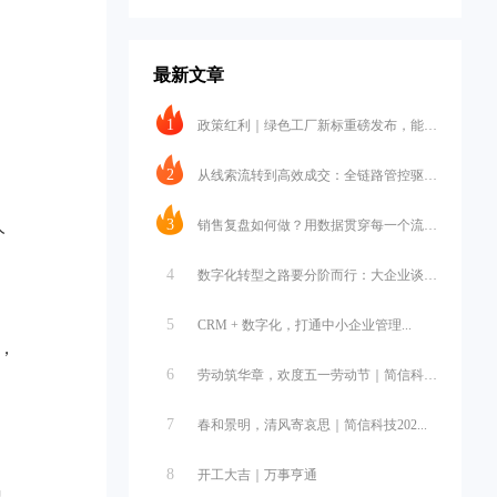
最新文章
1
政策红利｜绿色工厂新标重磅发布，能碳...
2
从线索流转到高效成交：全链路管控驱动...
人
3
销售复盘如何做？用数据贯穿每一个流程...
，
4
数字化转型之路要分阶而行：大企业谈战...
5
CRM + 数字化，打通中小企业管理...
，
6
劳动筑华章，欢度五一劳动节｜简信科技...
7
春和景明，清风寄哀思｜简信科技202...
8
开工大吉｜万事亨通
员