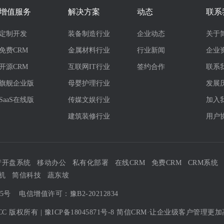
增值服务
解决方案
动态
联系
定制开发
装备制造行业
企业动态
关于
免费CRM
金属材料行业
行业新闻
企业
开源CRM
互联网IT行业
签约合作
联系
旗舰企业版
母婴护理行业
发展
SaaS在线版
传媒文娱行业
加入
建筑装修行业
用户
产开盘系统
移动办公
私有化部署
在线CRM
免费CRM
CRM系统
机
简信科技
蔬东坡
05号
电信增值许可：豫B2-20212834
CC
版权所有 |
豫ICP备18045871号-8
简信CRM·让企业级客户管理更加