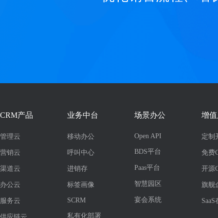
CRM产品
业务中台
场景办公
增值
Open API
管理云
移动办公
定制
BDS平台
营销云
呼叫中心
免费
Paas平台
渠道云
进销存
开源
智慧园区
办公云
标签画像
旗舰
宴会系统
SCRM
服务云
Saa
私有化部署
供应链云