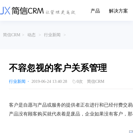
产品
解决方案
CRM系统行业解决方案
CRM产品
简信CRM
>
动态
>
行业新闻
>
帮助文档
关于简信
收费标准
企业资质
简信全系产品帮助说明文档
CRM产品收费标准,产品价格
管理云
装备制造
金属材料
企业客户关系全流程完整生命周期管理
实现装备制造业信息化与数字化，深
有色金属企业的
产品功能
用户协议
免责声明
挖现有客户价值以及开发更多新...
的现代化管理水平
不容忽视的客户关系管理
营销云
以CRM产品为基础的功能点
从营销获客到商机转化的全流程管理
传媒文娱
建筑装修
行业新闻
·
2019-06-24 13:40:28
0
次
简信CRM
传媒企业自身由于数字化传媒的发
用先进的平台模
渠道云
展，对其内部控制建设和完善也是...
进装修行业往信息
融合分公司、经销商、总部伙伴管理
办公云
金融保险
医疗器械
客户是自愿与产品或服务的提供者正在进行和已经付费交易
涵盖多种售前/后服务元素功能和接入
互联网等相关信息技术的发展是支撑
通过数字化方式
产品没有顾客购买就代表着是废品，企业如果没有客户，那
互联网金融模式发展的基石，给...
享受个性化的健康
服务云
涵盖多种售前/后服务元素功能和接入