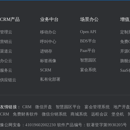
CRM产品
业务中台
场景办公
增值
Open API
管理云
移动办公
定制
BDS平台
营销云
呼叫中心
免费
Paas平台
渠道云
进销存
开源
智慧园区
办公云
标签画像
旗舰
宴会系统
SCRM
服务云
Saa
私有化部署
供应链云
友情链接：
CRM
微信开盘
智慧园区平台
宴会管理系统
地产开
CRM
免费财务软件
微信分销系统
商城系统
远程会议
堡垒机
豫公网安备：41019602002230
软件产品编号：软著登字第9930205号