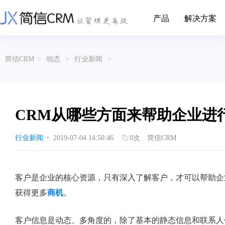
产品
解决方案
CRM系统行业解决方案
CRM产品
简信CRM
>
动态
>
行业新闻
>
帮助文档
关于简信
收费标准
企业资质
简信全系产品帮助说明文档
CRM产品收费标准,产品价格
管理云
装备制造
金属材料
企业客户关系全流程完整生命周期管理
实现装备制造业信息化与数字化，深
有色金属企业的
产品功能
用户协议
免责声明
挖现有客户价值以及开发更多新...
的现代化管理水平
CRM从哪些方面来帮助企业进
营销云
以CRM产品为基础的功能点
从营销获客到商机转化的全流程管理
传媒文娱
建筑装修
行业新闻
·
2019-07-04 14:50:46
0
次
简信CRM
传媒企业自身由于数字化传媒的发
用先进的平台模
渠道云
展，对其内部控制建设和完善也是...
进装修行业往信息
融合分公司、经销商、总部伙伴管理
办公云
金融保险
医疗器械
客户是企业的核心资源，只有深入了解客户，才可以帮助企
涵盖多种售前/后服务元素功能和接入
互联网等相关信息技术的发展是支撑
通过数字化方式
获得更多
商机
。
互联网金融模式发展的基石，给...
享受个性化的健康
服务云
涵盖多种售前/后服务元素功能和接入
客户信息是动态、多角度的，除了基本的静态信息和联系人