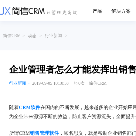
产品
解决方案
CRM系统行业解决方案
CRM产品
简信CRM
>
动态
>
行业新闻
>
帮助文档
关于简信
收费标准
企业资质
简信全系产品帮助说明文档
CRM产品收费标准,产品价格
管理云
装备制造
金属材料
企业客户关系全流程完整生命周期管理
实现装备制造业信息化与数字化，深
有色金属企业的
产品功能
用户协议
免责声明
挖现有客户价值以及开发更多新...
的现代化管理水平
企业管理者怎么才能发挥出销
营销云
以CRM产品为基础的功能点
从营销获客到商机转化的全流程管理
传媒文娱
建筑装修
行业新闻
·
2019-09-05 10:10:58
0
次
简信CRM
传媒企业自身由于数字化传媒的发
用先进的平台模
渠道云
展，对其内部控制建设和完善也是...
进装修行业往信息
融合分公司、经销商、总部伙伴管理
办公云
金融保险
医疗器械
随着
CRM软件
在国内的不断发展，越来越多的企业开始应
涵盖多种售前/后服务元素功能和接入
互联网等相关信息技术的发展是支撑
通过数字化方式
为企业带来源源不断的效益，防止客户资源流失，全面提升
互联网金融模式发展的基石，给...
享受个性化的健康
服务云
涵盖多种售前/后服务元素功能和接入
所谓CRM
销售管理软件
，顾名思义，就是帮助企业销售部