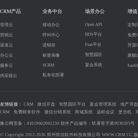
CRM产品
业务中台
场景办公
增值
Open API
管理云
移动办公
定制
BDS平台
营销云
呼叫中心
免费
Paas平台
渠道云
进销存
开源
智慧园区
办公云
标签画像
旗舰
宴会系统
SCRM
服务云
Saa
私有化部署
供应链云
友情链接：
CRM
微信开盘
智慧园区平台
宴会管理系统
地产开
CRM
免费财务软件
微信分销系统
商城系统
远程会议
堡垒机
豫公网安备：41019602002230
软件产品编号：软著登字第9930205号
© Copyright 2012-2026 郑州简信软件科技有限公司
WWW.CRM.CC
版