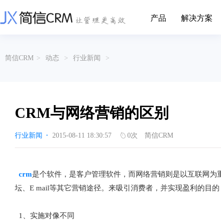
产品
解决方案
CRM系统行业解决方案
CRM产品
简信CRM
>
动态
>
行业新闻
>
帮助文档
关于简信
收费标准
企业资质
简信全系产品帮助说明文档
CRM产品收费标准,产品价格
管理云
装备制造
金属材料
企业客户关系全流程完整生命周期管理
实现装备制造业信息化与数字化，深
有色金属企业的
产品功能
用户协议
免责声明
挖现有客户价值以及开发更多新...
的现代化管理水平
CRM与网络营销的区别
营销云
以CRM产品为基础的功能点
从营销获客到商机转化的全流程管理
传媒文娱
建筑装修
行业新闻
·
2015-08-11 18:30:57
0
次
简信CRM
传媒企业自身由于数字化传媒的发
用先进的平台模
渠道云
展，对其内部控制建设和完善也是...
进装修行业往信息
融合分公司、经销商、总部伙伴管理
办公云
金融保险
医疗器械
crm
是个软件，是客户管理软件，而网络营销则是以互联网为
涵盖多种售前/后服务元素功能和接入
互联网等相关信息技术的发展是支撑
通过数字化方式
坛、E mail等其它营销途径。来吸引消费者，并实现盈利的
互联网金融模式发展的基石，给...
享受个性化的健康
服务云
涵盖多种售前/后服务元素功能和接入
1、实施对像不同