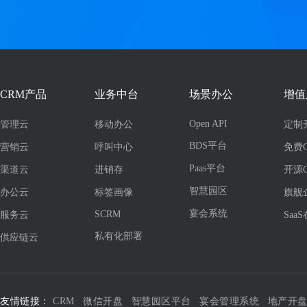
CRM产品
业务中台
场景办公
增值
Open API
管理云
移动办公
定制
BDS平台
营销云
呼叫中心
免费
Paas平台
渠道云
进销存
开源
智慧园区
办公云
标签画像
旗舰
宴会系统
SCRM
服务云
Saa
私有化部署
供应链云
友情链接：
CRM
微信开盘
智慧园区平台
宴会管理系统
地产开