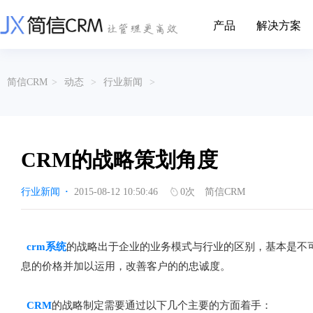
产品
解决方案
CRM系统行业解决方案
CRM产品
简信CRM
>
动态
>
行业新闻
>
帮助文档
关于简信
收费标准
企业资质
简信全系产品帮助说明文档
CRM产品收费标准,产品价格
管理云
装备制造
金属材料
企业客户关系全流程完整生命周期管理
实现装备制造业信息化与数字化，深
有色金属企业的
产品功能
用户协议
免责声明
挖现有客户价值以及开发更多新...
的现代化管理水平
CRM的战略策划角度
营销云
以CRM产品为基础的功能点
从营销获客到商机转化的全流程管理
传媒文娱
建筑装修
行业新闻
·
2015-08-12 10:50:46
0
次
简信CRM
传媒企业自身由于数字化传媒的发
用先进的平台模
渠道云
展，对其内部控制建设和完善也是...
进装修行业往信息
融合分公司、经销商、总部伙伴管理
办公云
金融保险
医疗器械
crm系统
的战略出于企业的业务模式与行业的区别，基本是不
涵盖多种售前/后服务元素功能和接入
互联网等相关信息技术的发展是支撑
通过数字化方式
息的价格并加以运用，改善客户的的忠诚度。
互联网金融模式发展的基石，给...
享受个性化的健康
服务云
涵盖多种售前/后服务元素功能和接入
CRM
的战略制定需要通过以下几个主要的方面着手：