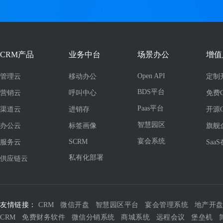
CRM产品
业务中台
场景办公
增值
Open API
管理云
移动办公
定制
BDS平台
营销云
呼叫中心
免费
Paas平台
渠道云
进销存
开源
智慧园区
办公云
标签画像
旗舰
宴会系统
SCRM
服务云
Saa
私有化部署
供应链云
友情链接：
CRM
微信开盘
智慧园区平台
宴会管理系统
地产开
CRM
免费财务软件
微信分销系统
商城系统
远程会议
堡垒机