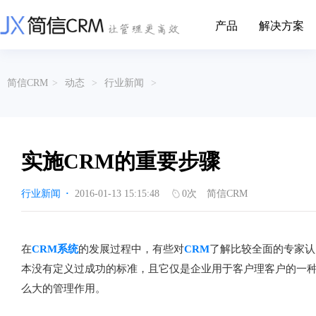
产品
解决方案
CRM系统行业解决方案
CRM产品
简信CRM
>
动态
>
行业新闻
>
帮助文档
关于简信
收费标准
企业资质
简信全系产品帮助说明文档
CRM产品收费标准,产品价格
管理云
装备制造
金属材料
企业客户关系全流程完整生命周期管理
实现装备制造业信息化与数字化，深
有色金属企业的
产品功能
用户协议
免责声明
挖现有客户价值以及开发更多新...
的现代化管理水平
实施CRM的重要步骤
营销云
以CRM产品为基础的功能点
从营销获客到商机转化的全流程管理
传媒文娱
建筑装修
行业新闻
·
2016-01-13 15:15:48
0
次
简信CRM
传媒企业自身由于数字化传媒的发
用先进的平台模
渠道云
展，对其内部控制建设和完善也是...
进装修行业往信息
融合分公司、经销商、总部伙伴管理
办公云
金融保险
医疗器械
在
CRM系统
的发展过程中，有些对
CRM
了解比较全面的专家认
涵盖多种售前/后服务元素功能和接入
互联网等相关信息技术的发展是支撑
通过数字化方式
本没有定义过成功的标准，且它仅是企业用于客户理客户的一种
互联网金融模式发展的基石，给...
享受个性化的健康
服务云
么大的管理作用。
涵盖多种售前/后服务元素功能和接入