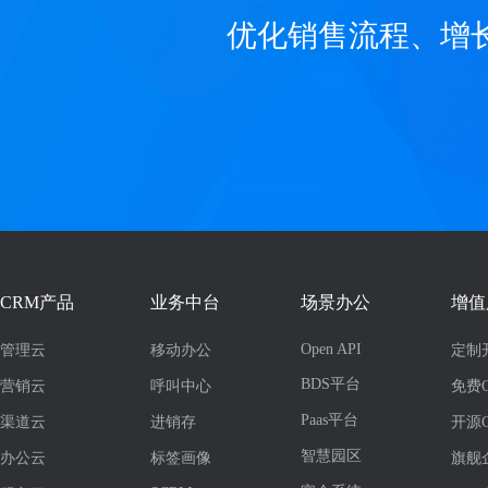
优化销售流程、增
CRM产品
业务中台
场景办公
增值
Open API
管理云
移动办公
定制
BDS平台
营销云
呼叫中心
免费
Paas平台
渠道云
进销存
开源
智慧园区
办公云
标签画像
旗舰