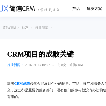
产品
解决方案
CRM系统行业解决方案
CRM产品
简信CRM
>
动态
>
行业新闻
>
帮助文档
关于简信
收费标准
企业资质
简信全系产品帮助说明文档
CRM产品收费标准,产品价格
管理云
装备制造
金属材料
企业客户关系全流程完整生命周期管理
实现装备制造业信息化与数字化，深
有色金属企业的
产品功能
用户协议
免责声明
挖现有客户价值以及开发更多新...
的现代化管理水平
CRM项目的成败关键
营销云
以CRM产品为基础的功能点
从营销获客到商机转化的全流程管理
传媒文娱
建筑装修
行业新闻
·
2016-01-13 10:30:16
0
次
简信CRM
传媒企业自身由于数字化传媒的发
用先进的平台模
渠道云
展，对其内部控制建设和完善也是...
进装修行业往信息
融合分公司、经销商、总部伙伴管理
办公云
金融保险
医疗器械
部署
CRM系统
必然会涉及到企业的销售、市场、推广和服务人
涵盖多种售前/后服务元素功能和接入
互联网等相关信息技术的发展是支撑
通过数字化方式
义，这些都是重要的服务部门，没有他们的参与就没有办法构
互联网金融模式发展的基石，给...
享受个性化的健康
服务云
有用的。
涵盖多种售前/后服务元素功能和接入