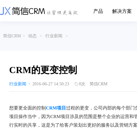
产品
解决方案
CRM系统行业解决方案
CRM产品
简信CRM
>
动态
>
行业新闻
>
帮助文档
关于简信
收费标准
企业资质
简信全系产品帮助说明文档
CRM产品收费标准,产品价格
管理云
装备制造
金属材料
企业客户关系全流程完整生命周期管理
实现装备制造业信息化与数字化，深
有色金属企业的
产品功能
用户协议
免责声明
挖现有客户价值以及开发更多新...
的现代化管理水平
CRM的更变控制
营销云
以CRM产品为基础的功能点
从营销获客到商机转化的全流程管理
传媒文娱
建筑装修
行业新闻
·
2016-06-27 14:50:23
0
次
简信CRM
传媒企业自身由于数字化传媒的发
用先进的平台模
渠道云
展，对其内部控制建设和完善也是...
进装修行业往信息
融合分公司、经销商、总部伙伴管理
办公云
金融保险
医疗器械
想要更全面的控制
CRM项目
过程的更变，公司内部的每个部门
涵盖多种售前/后服务元素功能和接入
互联网等相关信息技术的发展是支撑
通过数字化方式
项目操作当中，因为CRM项目涉及的范围是整个企业的运营和
互联网金融模式发展的基石，给...
享受个性化的健康
服务云
行实时的共享，这是为了给客户策划出更好的服务以及营销方
涵盖多种售前/后服务元素功能和接入