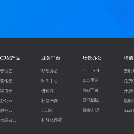
CRM产品
业务中台
场景办公
增值
Open API
管理云
移动办公
定制
BDS平台
营销云
呼叫中心
免费
Paas平台
渠道云
进销存
开源
智慧园区
办公云
标签画像
旗舰
宴会系统
SCRM
服务云
Saa
私有化部署
供应链云