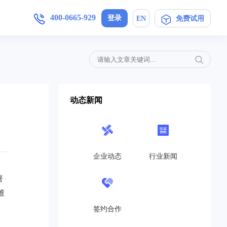
400-0665-929
登录
EN
免费试用
增值服务
产品手册
加入我们
,安卓/IOS软件下载
简信CRM4.0产品操作指导手册
母婴护理
定制开发
局未来
在信息时代，开展优质护理服务，信
动态新闻
..
息技术与护理业务的深度融合是...
免费CRM
营销策划
开源CRM
的转
互联网+服务对于企业来说是一个发
高...
展的契机,活动策划公司就得在...
企业动态
行业新闻
旗舰企业版
教育培训
署
SaaS在线版
机制，
教育培训行业如雨后春笋般涌现，这
维
..
也带动了教育培训行业的发展，...
帮助中心
签约合作