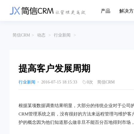
产品
解决方
CRM系统行业解决方案
CRM产品
简信CRM
>
动态
>
行业新闻
>
帮助文档
关于简信
收费标准
企业资质
简信全系产品帮助说明文档
CRM产品收费
管理云
装备制造
金
企业客户关系全流程完整生命周期管理
实现装备制造业信息化与数字化，深
有
产品功能
用户协议
免责声明
挖现有客户价值以及开发更多新...
的
提高客户发展周期
营销云
以CRM产品为基础的功能点
从营销获客到商机转化的全流程管理
传媒文娱
建
行业新闻
·
2016-07-15 18:15:33
0
次
简信CRM
传媒企业自身由于数字化传媒的发
用
渠道云
展，对其内部控制建设和完善也是...
进
融合分公司、经销商、总部伙伴管理
办公云
金融保险
医
根据某项数据调查结果明显，大部分的传统企业对于公司
涵盖多种售前/后服务元素功能和接入
互联网等相关信息技术的发展是支撑
通
CRM管理系统之前，没有很好的方法来远程管理与维护客
互联网金融模式发展的基石，给...
享
服务云
护的概念因为他们知道那么做非旦不能百分百地得到市场
涵盖多种售前/后服务元素功能和接入