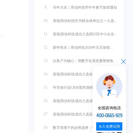
，
9
马年大吉｜简信科技丙午年春节放假通知
10
喜报|简信科技作为联合体单位之一入选...
11
喜报|简信科技成功入选闵行区中小企业...
12
新年快乐｜简信科技2026年元旦放假...
。
13
以客户为轴心：用数字化系统重塑销售管...
14
喜报|简信科技成功入选东营市中小企业...
15
半导体行业CRM需求调研与系统设计
16
喜报|简信科技成功入选淄博市中小企业...
全国咨询电话
17
喜报|简信科技成功入选温州市第一批中...
永久免费试用
18
数字浪潮下的必然选择：中小微企业管理...