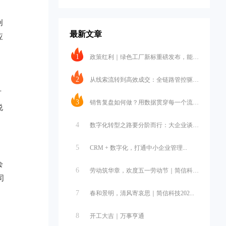
创
最新文章
应
1
政策红利｜绿色工厂新标重磅发布，能碳...
2
从线索流转到高效成交：全链路管控驱动...
有
3
销售复盘如何做？用数据贯穿每一个流程...
说
4
数字化转型之路要分阶而行：大企业谈战...
5
CRM + 数字化，打通中小企业管理...
会
6
劳动筑华章，欢度五一劳动节｜简信科技...
司
7
春和景明，清风寄哀思｜简信科技202...
8
开工大吉｜万事亨通