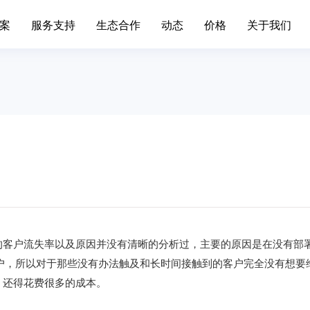
案
服务支持
生态合作
动态
价格
关于我们
场景办公
业务中台
升级日志
联系我们
移动端下载
发展历程
标准,产品价格
简信CRM产品升级日志、
通知
手机/平板APP
属材料
互联网IT
移动办公
Open API
色金属企业的信息系统对企业自身
互联网行业不断突破创新，布
现代化管理水平发挥了巨大作...
增长。面临快速变化的市场，产.
呼叫中心
BDS平台
筑装修
旅游休闲
进销存
先进的平台模式和前沿技术不断推
促进传统旅游业向现代旅游业
Paas平台
装修行业往信息化道路上发展...
化，加快旅游业的发展速度，提
标签画像
疗器械
外贸交易
智慧园区
的客户流失率以及原因并没有清晰的分析过，主要的原因是在没有部
SCRM
过数字化方式，随时和专家互动，
外贸行业独有的数据集中处理
户，所以对于那些没有办法触及和长时间接触到的客户完全没有想要
受个性化的健康资讯，实现及...
可以有效地保护客户资源，降低.
私有化部署
宴会系统
，还得花费很多的成本。